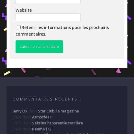
Website
Retenir les informations pour les prochains
commentaires.
COMMENTAIRES RÉCENTS :
Jerry OX
dans
Star Club, le magazine
Endy
dans
Atmosfear
Endy
dans
Sabrina l’apprentie sorcière
Endy
dans
Ranma 1/2