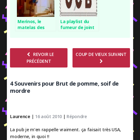
Merinos, le
La playlist du
matelas des
fumeur de joint
réveils en
des années 90
beauté
REVOIR LE
COUP DE VIEUX SUIVANT
PRÉCÉDENT
4 Souvenirs pour Brut de pomme, soif de
mordre
Laurence
|
16 août 2010
|
Répondre
La pub je m’en rappelle vraiment. ça faisait très USA,
moderne, in quoi !!