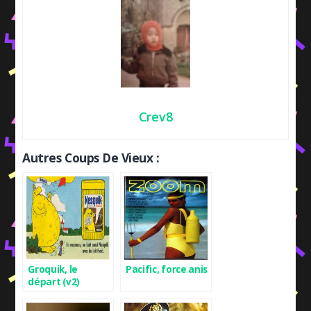
Crev8
Autres Coups De Vieux :
Groquik, le
Pacific, force anis
départ (v2)