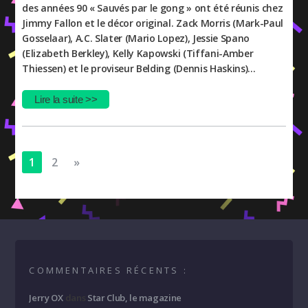
des années 90 « Sauvés par le gong » ont été réunis chez
Jimmy Fallon et le décor original. Zack Morris (Mark-Paul
Gosselaar), A.C. Slater (Mario Lopez), Jessie Spano
(Elizabeth Berkley), Kelly Kapowski (Tiffani-Amber
Thiessen) et le proviseur Belding (Dennis Haskins)…
Lire la suite >>
1
2
»
COMMENTAIRES RÉCENTS :
Jerry OX
dans
Star Club, le magazine