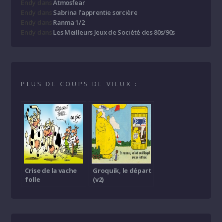
Endy
dans
Atmosfear
Endy
dans
Sabrina l’apprentie sorcière
Endy
dans
Ranma 1/2
Endy
dans
Les Meilleurs Jeux de Société des 80s/90s
PLUS DE COUPS DE VIEUX :
Crise de la vache
Groquik, le départ
folle
(v2)