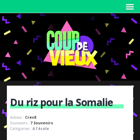
Du riz pour la Somalie
Auteur :
Crev8
Souvenirs :
7 Souvenirs
Catégories :
A l'école