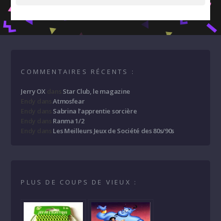
COMMENTAIRES RÉCENTS :
Jerry OX
dans
Star Club, le magazine
Endy
dans
Atmosfear
Endy
dans
Sabrina l’apprentie sorcière
Endy
dans
Ranma 1/2
Endy
dans
Les Meilleurs Jeux de Société des 80s/90s
PLUS DE COUPS DE VIEUX :