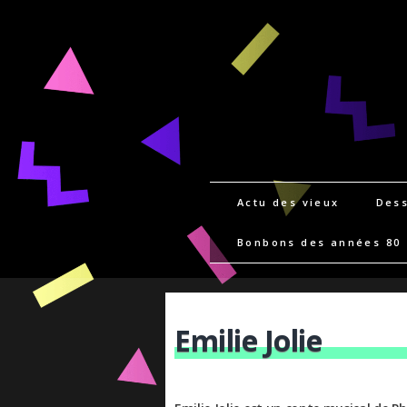
Actu des vieux
Dess
Bonbons des années 80
Emilie Jolie