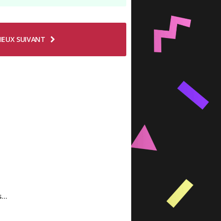
IEUX SUIVANT
es…