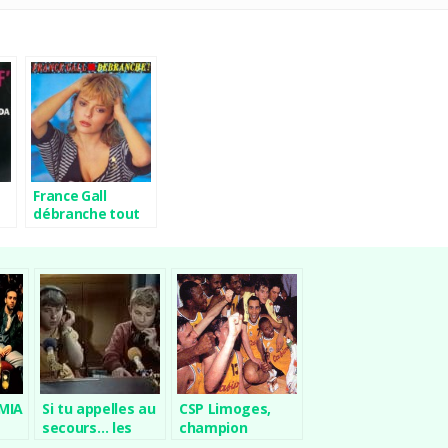
France Gall
débranche tout
 MIA
Si tu appelles au
CSP Limoges,
secours… les
champion
Intrépides
d’Europe