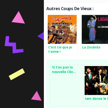
Autres Coups De Vieux :
C’est toi que je
La Zoubida
t’aime !
Si t’as pas la
nouvelle Clio…
roule à vélo !
Iam danse le