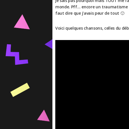
je sais pas pourquoi mais TOUT me fais
monde. Pff… encore un traumatisme d
faut dire que j’avais peur de tout 🙂
Voici quelques chansons, celles du début