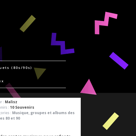
uets (80s/90s)
ux
r :
Malisz
nirs :
10 Souvenirs
ories :
Musique, groupes et albums des
es 80 et 90