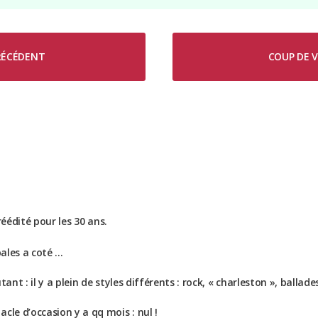
accourent!
PRÉCÉDENT
COUP DE V
 réédité pour les 30 ans.
pales a coté …
ant : il y a plein de styles différents : rock, « charleston », ballad
cle d’occasion y a qq mois : nul !