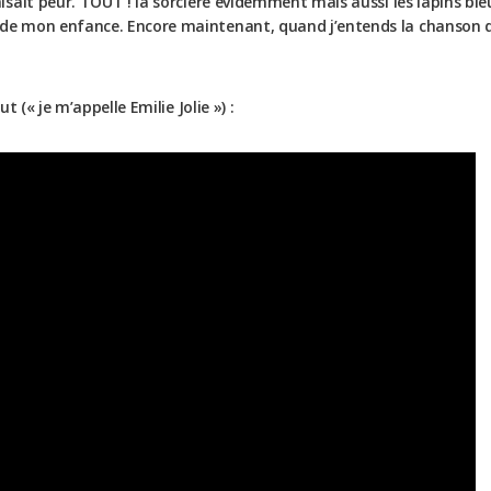
ait peur. TOUT ! la sorcière évidemment mais aussi les lapins bleus
e mon enfance. Encore maintenant, quand j’entends la chanson de
 (« je m’appelle Emilie Jolie ») :