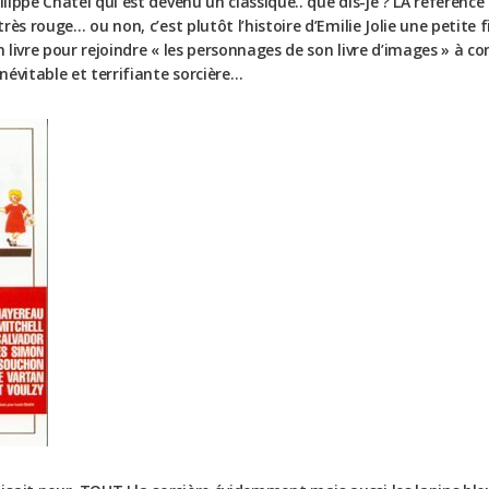
hilippe Chatel qui est devenu un classique.. que dis-je ? LA référen
très rouge… ou non, c’est plutôt l’histoire d’Emilie Jolie une petite f
un livre pour rejoindre « les personnages de son livre d’images » à
inévitable et terrifiante sorcière…