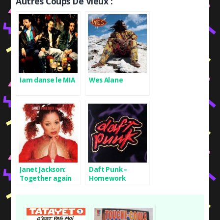
Autres Coups De Vieux :
Iam danse le MIA
Wes Alane
Janet Jackson:
Daft Punk –
Together again
Homework