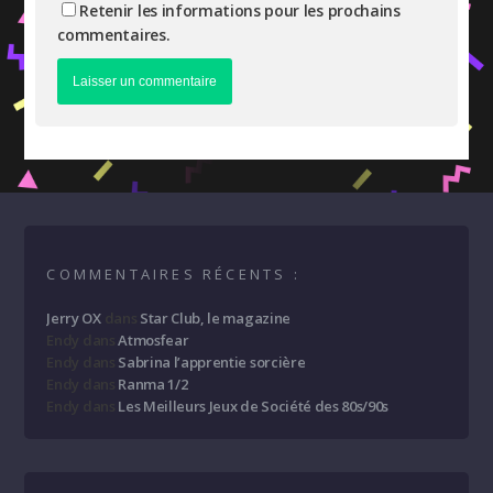
Retenir les informations pour les prochains
commentaires.
COMMENTAIRES RÉCENTS :
Jerry OX
dans
Star Club, le magazine
Endy
dans
Atmosfear
Endy
dans
Sabrina l’apprentie sorcière
Endy
dans
Ranma 1/2
Endy
dans
Les Meilleurs Jeux de Société des 80s/90s