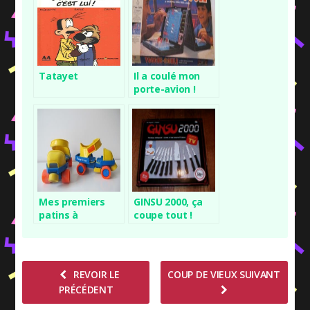
Tatayet
Il a coulé mon
porte-avion !
Mes premiers
GINSU 2000, ça
patins à
coupe tout !
roulettes
REVOIR LE
COUP DE VIEUX SUIVANT
PRÉCÉDENT