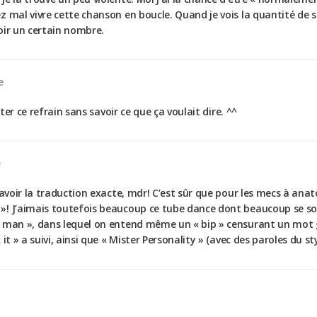
z mal vivre cette chanson en boucle. Quand je vois la quantité de
voir un certain nombre.
e
nter ce refrain sans savoir ce que ça voulait dire. ^^
e
 savoir la traduction exacte, mdr! C’est sûr que pour les mecs à an
! J’aimais toutefois beaucoup ce tube dance dont beaucoup se souv
man », dans lequel on entend même un « bip » censurant un mot gross
t » a suivi, ainsi que « Mister Personality » (avec des paroles du sty