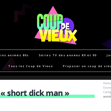
ins animés 80s
Séries TV des années 80 et 90
Jo
Tous les Coup de Vieux
Proposer un coup de vie
Auteu
Souve
 « short dick man »
Catég
anné