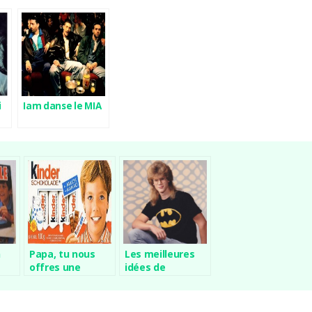
i
Iam danse le MIA
n
Papa, tu nous
Les meilleures
offres une
idées de
gourmandise ?
cadeaux rétro
(80s/90s)