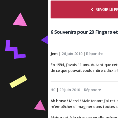
REVOIR LE 
6 Souvenirs pour 20 Fingers e
Jem
|
26 juin 2010
|
Répondre
En 1994, j’avais 11 ans. Autant que cet
de ce que pouvait vouloir dire « dick »!
HC
|
29 juin 2010
|
Répondre
Ah bravo ! Merci ! Maintenant j’ai cet 
m’empêcher d’imaginer dans toutes sort
Mais uant à la chanson en elle-même, 