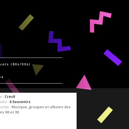
uets (80s/90s)
ux
r :
Crev8
nirs :
6 Souvenirs
ories :
Musique, groupes et albums des
es 80 et 90