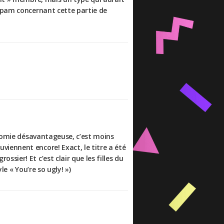
 spam concernant cette partie de
atomie désavantageuse, c’est moins
iennent encore! Exact, le titre a été
ier! Et c’est clair que les filles du
le « You’re so ugly! »)