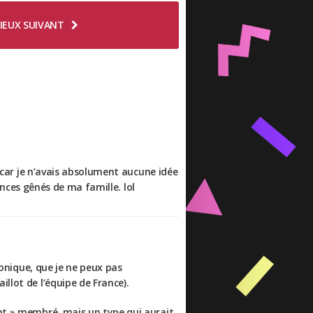
IEUX SUIVANT
, car je n’avais absolument aucune idée
lences gênés de ma famille. lol
donique, que je ne peux pas
llot de l’équipe de France).
ent » membré, mais un type qui aurait