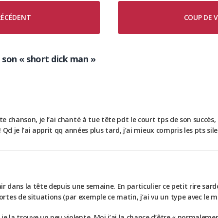
PRÉCÉDENT
COUP DE V
t son « short dick man »
te chanson, je l’ai chanté à tue tête pdt le court tps de son succès
! Qd je l’ai apprit qq années plus tard, j’ai mieux compris les pts si
air dans la tête depuis une semaine. En particulier ce petit rire sar
es de situations (par exemple ce matin, j’ai vu un type avec le mai
je la trouve un peu violente. Moi j’ai la chance d’être « normalem