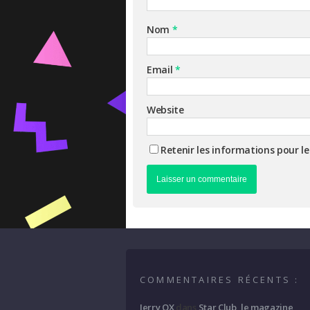
Nom
*
Email
*
Website
Retenir les informations pour l
COMMENTAIRES RÉCENTS :
Jerry OX
dans
Star Club, le magazine