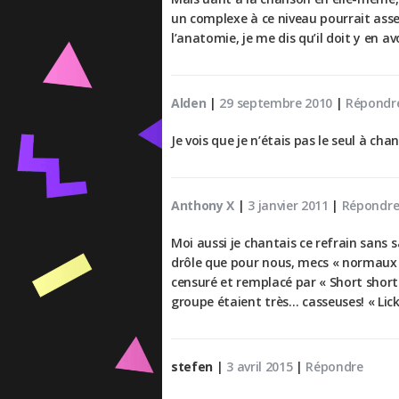
un complexe à ce niveau pourrait asse
l’anatomie, je me dis qu’il doit y en a
Alden
|
29 septembre 2010
|
Répondr
Je vois que je n’étais pas le seul à cha
Anthony X
|
3 janvier 2011
|
Répondr
Moi aussi je chantais ce refrain sans
drôle que pour nous, mecs « normaux »
censuré et remplacé par « Short short 
groupe étaient très… casseuses! « Lick i
stefen
|
3 avril 2015
|
Répondre