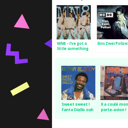
MN8 – I’ve got a
Eins Zwei Polize
little something
for you
Sweet sweet !
Il a coulé mo
Fanta Diallo ouh
porte-avion !
ouh !