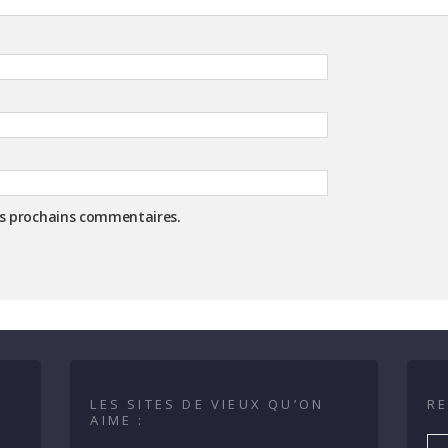
es prochains commentaires.
LES SITES DE VIEUX QU’ON
RE
AIME :