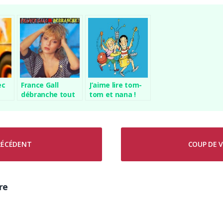
ec
France Gall
J’aime lire tom-
débranche tout
tom et nana !
PRÉCÉDENT
COUP DE V
re