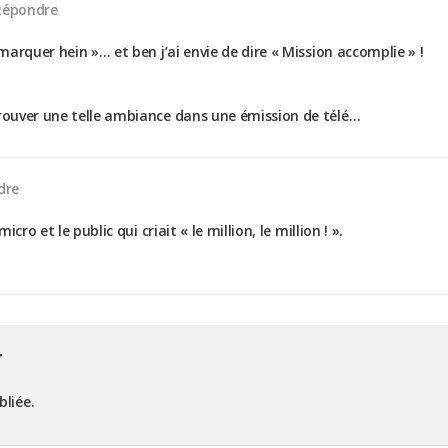
Répondre
emarquer hein »… et ben j’ai envie de dire « Mission accomplie » !
trouver une telle ambiance dans une émission de télé…
dre
icro et le public qui criait « le million, le million ! ».
r
bliée.