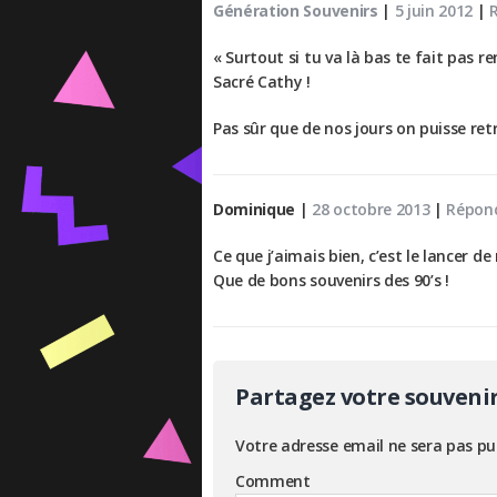
Génération Souvenirs
|
5 juin 2012
|
« Surtout si tu va là bas te fait pas r
Sacré Cathy !
Pas sûr que de nos jours on puisse re
Dominique
|
28 octobre 2013
|
Répon
Ce que j’aimais bien, c’est le lancer de m
Que de bons souvenirs des 90’s !
Partagez votre souveni
Votre adresse email ne sera pas pu
Comment