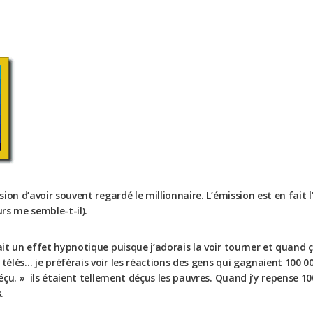
ssion d’avoir souvent regardé le millionnaire. L’émission est en fait 
urs me semble-t-il).
ait un effet hypnotique puisque j’adorais la voir tourner et quand ç
télés… je préférais voir les réactions des gens qui gagnaient 100 000
déçu. » ils étaient tellement déçus les pauvres. Quand j’y repense 1
.