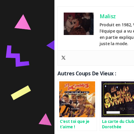
Malisz
Produit en 1982, 
l’équipe qui a vu
en partie expliq
juste la mode.
Autres Coups De Vieux :
C’est toi que je
La carte du Clu
t’aime !
Dorothée