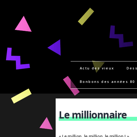
Actu des vieux
Dess
Bonbons des années 80
Le millionnaire
« Le million, le million, le million ! »