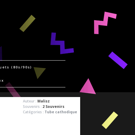
uets (80s/90s)
ux
Auteur :
Malisz
Souvenirs :
2 Souvenirs
Catégories :
Tube cathodique