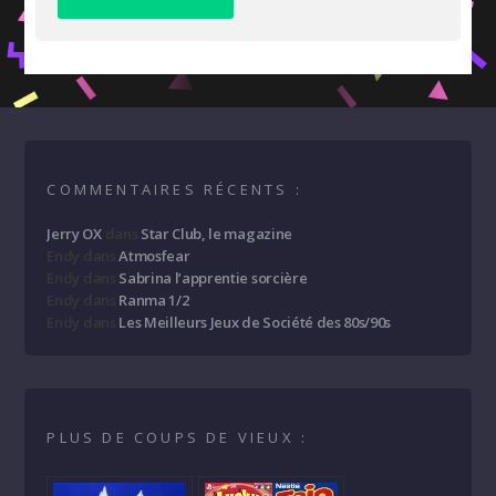
COMMENTAIRES RÉCENTS :
Jerry OX
dans
Star Club, le magazine
Endy
dans
Atmosfear
Endy
dans
Sabrina l’apprentie sorcière
Endy
dans
Ranma 1/2
Endy
dans
Les Meilleurs Jeux de Société des 80s/90s
PLUS DE COUPS DE VIEUX :