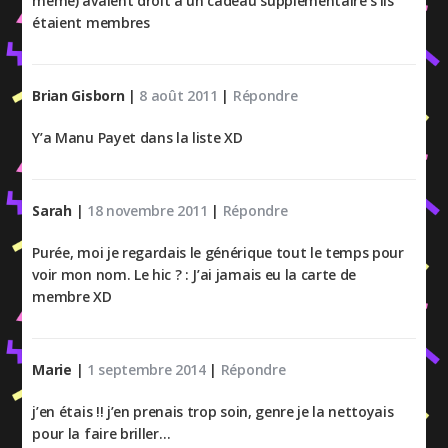
même) avaient droit à un cadeau supplémentaire s’ils
étaient membres
Brian Gisborn
|
8 août 2011
|
Répondre
Y’a Manu Payet dans la liste XD
Sarah
|
18 novembre 2011
|
Répondre
Purée, moi je regardais le générique tout le temps pour
voir mon nom. Le hic ? : J’ai jamais eu la carte de
membre XD
Marie
|
1 septembre 2014
|
Répondre
j’en étais !! j’en prenais trop soin, genre je la nettoyais
pour la faire briller…