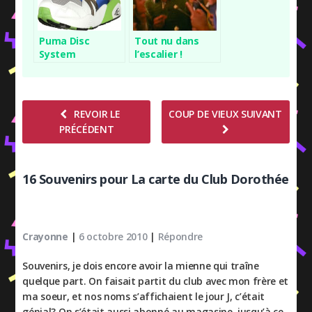
Puma Disc
Tout nu dans
System
l’escalier !
REVOIR LE
COUP DE VIEUX SUIVANT
PRÉCÉDENT
16 Souvenirs pour La carte du Club Dorothée
Crayonne
|
6 octobre 2010
|
Répondre
Souvenirs, je dois encore avoir la mienne qui traîne
quelque part. On faisait partit du club avec mon frère et
ma soeur, et nos noms s’affichaient le jour J, c’était
génial? On s’était aussi abonné au magasine, jusqu’à ce