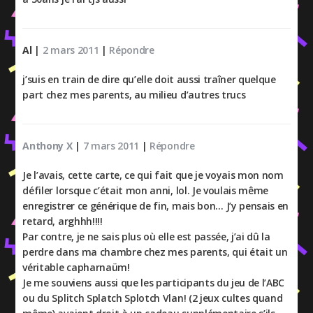
Al
|
2 mars 2011
|
Répondre
j’suis en train de dire qu’elle doit aussi traîner quelque
part chez mes parents, au milieu d’autres trucs
Anthony X
|
7 mars 2011
|
Répondre
Je l’avais, cette carte, ce qui fait que je voyais mon nom
défiler lorsque c’était mon anni, lol. Je voulais même
enregistrer ce générique de fin, mais bon… J’y pensais en
retard, arghhh!!!!
Par contre, je ne sais plus où elle est passée, j’ai dû la
perdre dans ma chambre chez mes parents, qui était un
véritable capharnaüm!
Je me souviens aussi que les participants du jeu de l’ABC
ou du Splitch Splatch Splotch Vlan! (2 jeux cultes quand