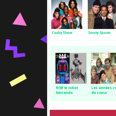
Cosby Show
Sonny Spoon
ROB le robot
Les années c
Nintendo
de coeur