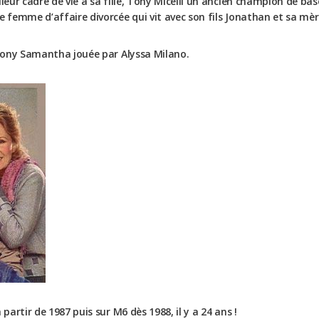
lleur cadre de vie à sa fille, Tony Micelli un ancien champion de b
he femme d’affaire divorcée qui vit avec son fils Jonathan et sa 
e Tony Samantha jouée par Alyssa Milano.
partir de 1987 puis sur M6 dès 1988, il y a 24 ans !