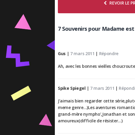
REVOIR LE 
7 Souvenirs pour Madame est 
Gus
|
7 mars 2011
|
Répondre
Ah, avec les bonnes vieilles choucroute
Spike Spiegel
|
7 mars 2011
|
Répond
J’aimais bien regarder cette série,plut
meme genre…)Les aventures romantico
grand-mère nympho’,Jonathan et son é
amoureux(difficile de résister…)