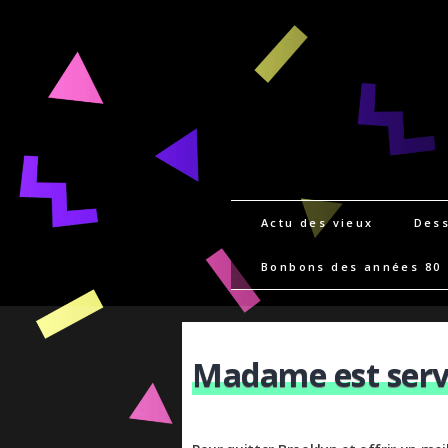
Actu des vieux
Dess
Bonbons des années 80
Madame est serv