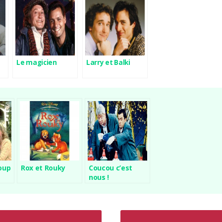
Le magicien
Larry et Balki
oup
Rox et Rouky
Coucou c’est
nous !