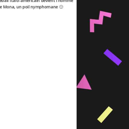
aseball italo-américain devient l’homme
mère Mona, un poil nymphomane 🙂