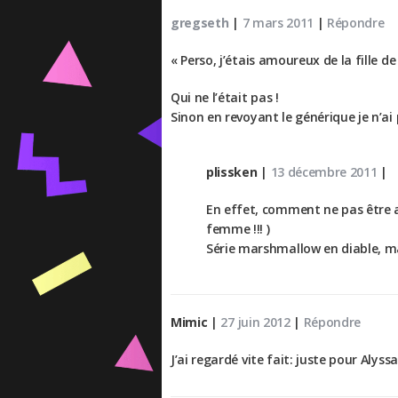
gregseth
|
7 mars 2011
|
Répondre
« Perso, j’étais amoureux de la fille 
Qui ne l’était pas !
Sinon en revoyant le générique je n’ai
plissken
|
13 décembre 2011
|
En effet, comment ne pas être a
femme !!! )
Série marshmallow en diable, mai
Mimic
|
27 juin 2012
|
Répondre
J’ai regardé vite fait: juste pour Aly