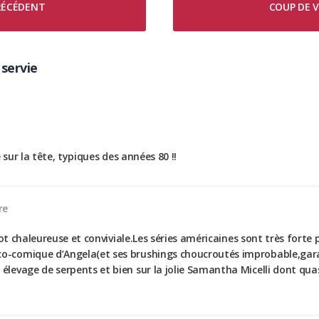
PRÉCÉDENT
COUP DE V
servie
 sur la tête, typiques des années 80 !!
re
ot chaleureuse et conviviale.Les séries américaines sont très forte 
-comique d’Angela(et ses brushings choucroutés improbable,gara
levage de serpents et bien sur la jolie Samantha Micelli dont qu