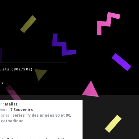
uets (80s/90s)
ux
r :
Malisz
nirs :
7 Souvenirs
ories :
Séries TV des années 80 et 90
,
 cathodique