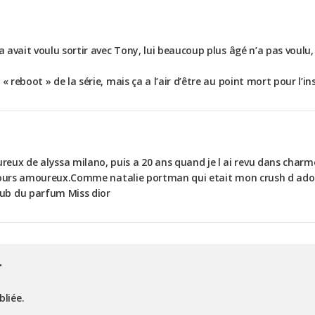
a avait voulu sortir avec Tony, lui beaucoup plus âgé n’a pas voulu, 
« reboot » de la série, mais ça a l’air d’être au point mort pour l’i
ux de alyssa milano, puis a 20 ans quand je l ai revu dans charme
toujours amoureux.Comme natalie portman qui etait mon crush d ado 
ub du parfum Miss dior
r
bliée.