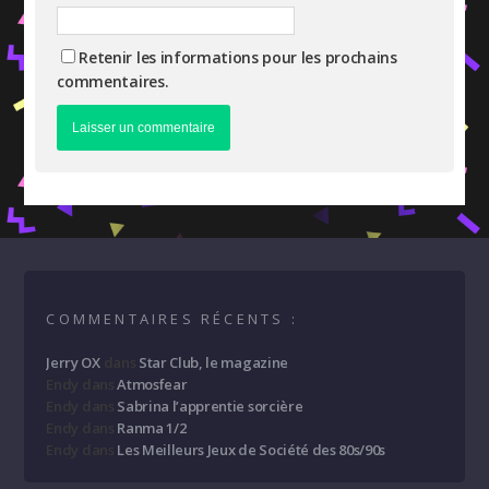
Retenir les informations pour les prochains
commentaires.
COMMENTAIRES RÉCENTS :
Jerry OX
dans
Star Club, le magazine
Endy
dans
Atmosfear
Endy
dans
Sabrina l’apprentie sorcière
Endy
dans
Ranma 1/2
Endy
dans
Les Meilleurs Jeux de Société des 80s/90s