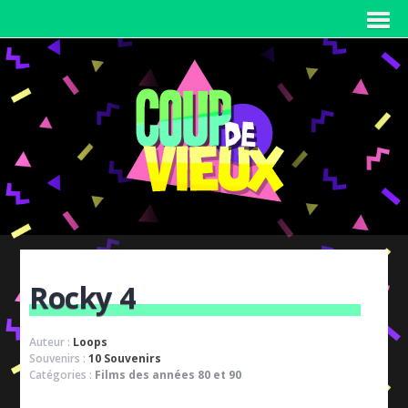
Rocky 4
Auteur :
Loops
Souvenirs :
10 Souvenirs
Catégories :
Films des années 80 et 90