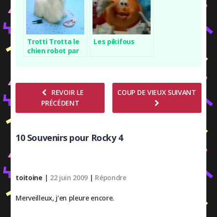
Trotti Trotta le
Les pikifous
chien robot par
Hasbro
REVOIR LE
COUP DE VIEUX SUIVANT
PRÉCÉDENT
10 Souvenirs pour Rocky 4
toitoine
|
22 juin 2009
|
Répondre
Merveilleux, j’en pleure encore.