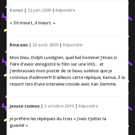
Kamui
|
22 juin 2009
|
Répondre
« S’il meurt, il meurt. »
Roucaou
|
20 août 2009
|
Répondre
Mon Dieu, Dolph Lundgren, quel bel homme! J’étais si
fière d’avoir enregistré le film sur une VHS… et
j’embrassais mon poster de ce beau suédois que je
continue d’admirer!!! D’ailleurs cette réplique, Kamui, il la
ressort lors d’une interview croisée avec Van Damme.
jesuse cunnus
|
3 octobre 2010
|
Répondre
je préfère les répliques du trois « j’vais t’péter la
gueule! »