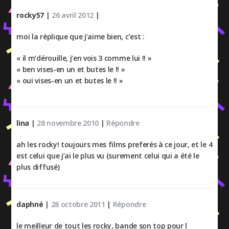
rocky57
|
26 avril 2012
|
moi la réplique que j’aime bien, c’est :
« il m’dérouille, j’en vois 3 comme lui !! »
« ben vises-en un et butes le !! »
« oui vises-en un et butes le !! »
lina
|
28 novembre 2010
|
Répondre
ah les rocky! toujours mes films preferés à ce jour, et le 4
est celui que j’ai le plus vu (surement celui qui a été le
plus diffusé)
daphné
|
28 octobre 2011
|
Répondre
le meilleur de tout les rocky, bande son top pour l