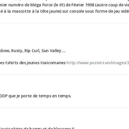
ier numéro de Méga Force (le 61) de Février 1998 (autre coup de vieu
à la mascotte à la tête jaune) sur console sous forme de jeu vidéo
Oxbow, Rusty, Rip Curl, Sun Valley….
Les tshirts des jeunes toxicomanes
http://www.posters.ws/images/3
e DDP que je porte de temps en temps.
’avais pleins de baggy et de blousons !!