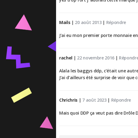
Mails
|
20 août 2013
|
Répondre
J’ai eu mon premier porte monnaie en 
rachel
|
22 novembre 2016
|
Répondr
Alala les baggys ddp, c’était une aut
J’ai d’ailleurs été surprise de voir 
Chrichris
|
7 août 2023
|
Répondre
Mais quoi DDP ça veut pas dire Drôle D