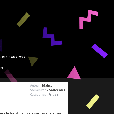
uets (80s/90s)
ux
Auteur :
Malisz
Souvenirs :
7 Souvenirs
Catégories :
Fripes
e vers le haut (comme sur les marques