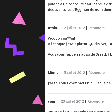
jouant a un concours paru dans le dern
des aventures d’Eggman (le nom donné 
otaku
|
12 juillet 2012
|
Répondre
Wooooh pu**in!
A l’époque j’étais plutôt Quicksilver, 
Vous vous rappelez aussi de Dready? 
Mimic
|
15 juillet 2012
|
Répondre
J’ai toujours chez moi un pull en lain
yanni
|
23 juillet 2012
|
Répondre
yes trop fort j’ adorais cette marque j