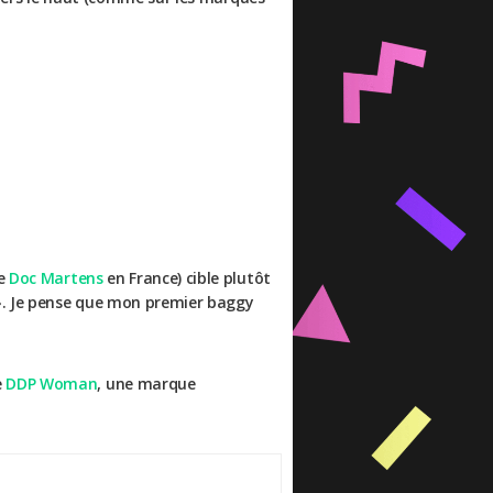
de
Doc Martens
en France) cible plutôt
 ». Je pense que mon premier baggy
e
DDP Woman
, une marque