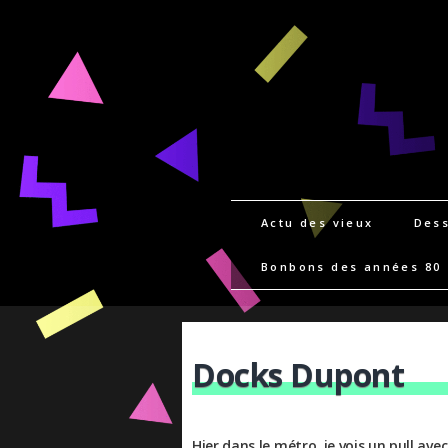
Actu des vieux
Dess
Bonbons des années 80
Docks Dupont
Hier dans le métro, je vois un pull av