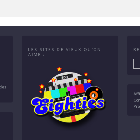
LES SITES DE VIEUX QU’ON
RE
AIME :
 des
Aff
Con
Pro