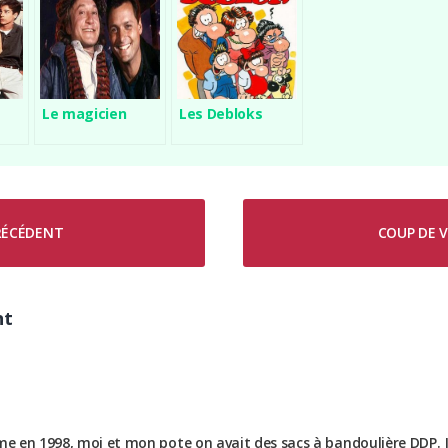
Le magicien
Les Debloks
PRÉCÉDENT
COUP DE V
nt
me en 1998, moi et mon pote on avait des sacs à bandoulière DDP. J’