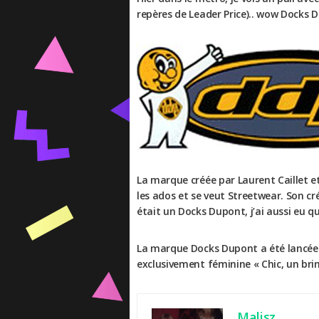
repères de Leader Price).. wow Docks 
La marque créée par Laurent Caillet e
les ados et se veut Streetwear. Son c
était un Docks Dupont, j’ai aussi eu qu
La marque Docks Dupont a été lancée 
exclusivement féminine « Chic, un brin
Malisz