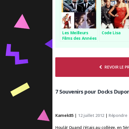
Les Meilleurs
Code Lisa
Films des Années
90 Disponibles
sur Netflix
REVOIR LE 
7 Souvenirs pour Docks Dupo
Kamek85
|
12 juillet 2012
|
Répondre
Houlà! Quand j’étais au collège, en 5è