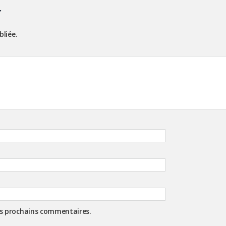
r
bliée.
es prochains commentaires.