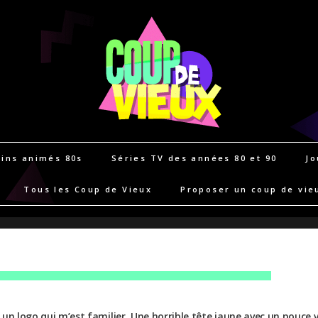
ins animés 80s
Séries TV des années 80 et 90
Jo
Tous les Coup de Vieux
Proposer un coup de vie
ec un logo qui m’est familier. Une horrible tête jaune avec un pouc