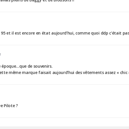
95 et il est encore en état aujourd’hui, comme quoi ddp c’était pa
e
re époque…que de souvenirs.
que cette même marque faisait aujourd’hui des vêtements assez « chi
e Pilote ?