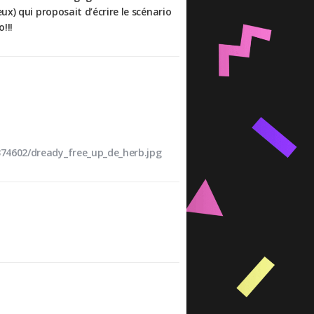
x) qui proposait d’écrire le scénario
!!!
74602/dready_free_up_de_herb.jpg