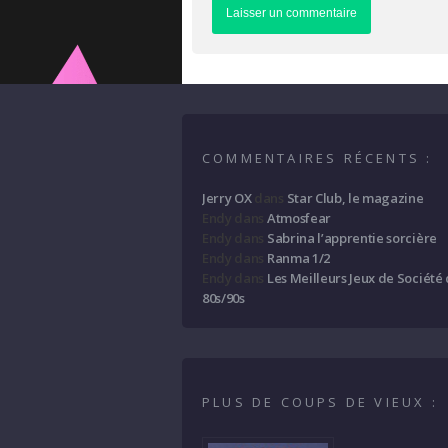
COMMENTAIRES RÉCENTS :
Jerry OX
dans
Star Club, le magazine
Endy
dans
Atmosfear
Endy
dans
Sabrina l’apprentie sorcière
Endy
dans
Ranma 1/2
Endy
dans
Les Meilleurs Jeux de Société
80s/90s
PLUS DE COUPS DE VIEUX :