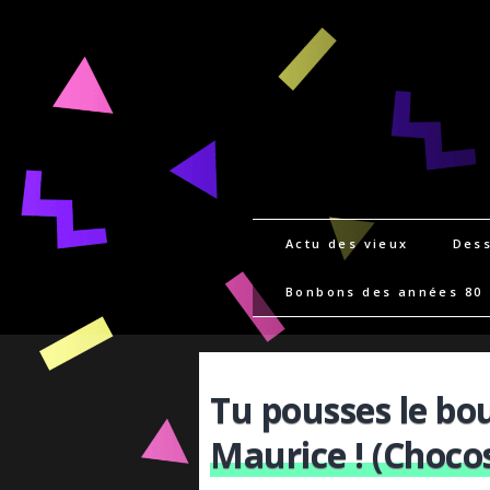
Actu des vieux
Dess
Bonbons des années 80
Tu pousses le bo
Maurice ! (Chocos