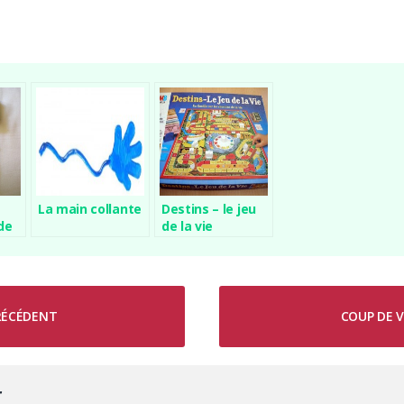
La main collante
Destins – le jeu
de
de la vie
PRÉCÉDENT
COUP DE V
r