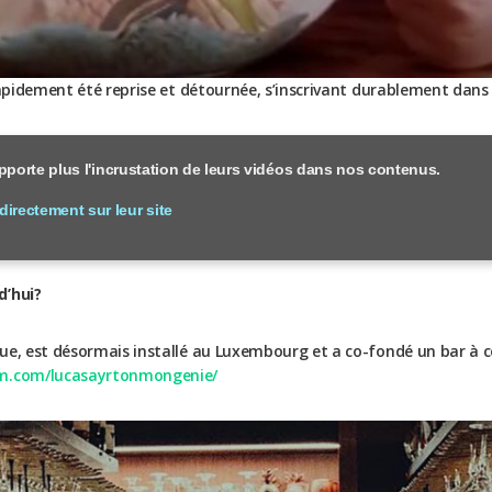
rapidement été reprise et détournée, s’inscrivant durablement dans 
porte plus l'incrustation de leurs vidéos dans nos contenus.
 directement sur leur site
d’hui?
ue, est désormais installé au Luxembourg et a co-fondé un bar à c
am.com/lucasayrtonmongenie/