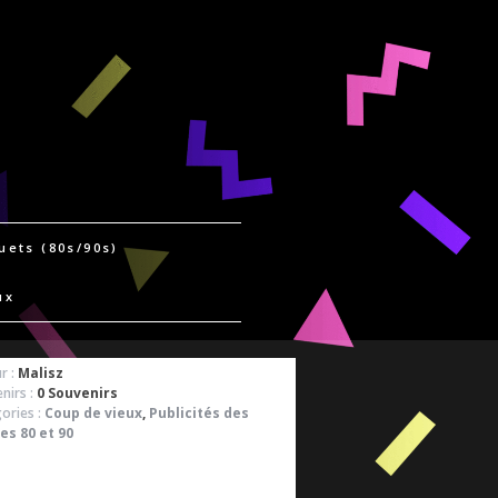
uets (80s/90s)
ux
r :
Malisz
nirs :
0 Souvenirs
ories :
Coup de vieux
,
Publicités des
es 80 et 90