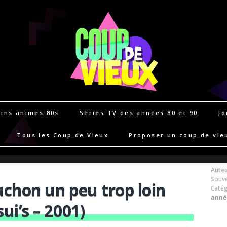
ins animés 80s
Séries TV des années 80 et 90
Jo
Tous les Coup de Vieux
Proposer un coup de vie
Auteu
Souve
uchon un peu trop loin
Catég
anné
ui’s – 2001)