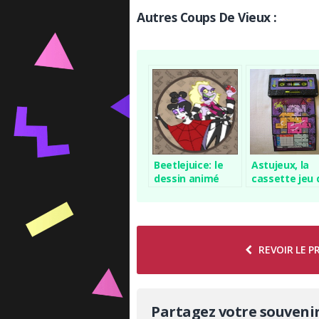
Autres Coups De Vieux :
Beetlejuice: le
Astujeux, la
dessin animé
cassette jeu 
société
REVOIR LE 
Partagez votre souveni