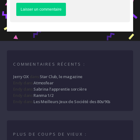
COMMENTAIRES RÉCENTS :
Jerry OX
dans
Star Club, le magazine
Endy
dans
Atmosfear
Endy
dans
Sabrina l’apprentie sorcière
Endy
dans
Ranma 1/2
Endy
dans
Les Meilleurs Jeux de Société des 80s/90s
PLUS DE COUPS DE VIEUX :