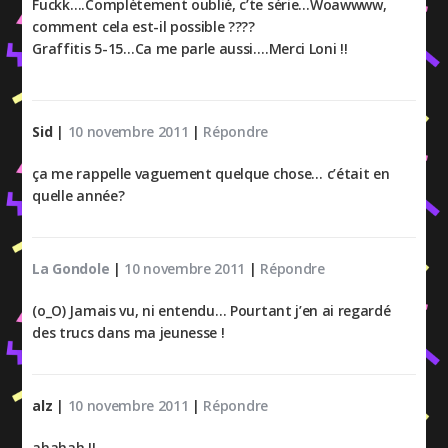
Fuckk….Complètement oublié, c’te série…Woawwww,
comment cela est-il possible ????
Graffitis 5-15…Ca me parle aussi….Merci Loni !!
Sid
|
10 novembre 2011
|
Répondre
ça me rappelle vaguement quelque chose… c’était en
quelle année?
La Gondole
|
10 novembre 2011
|
Répondre
(o_O) Jamais vu, ni entendu… Pourtant j’en ai regardé
des trucs dans ma jeunesse !
alz
|
10 novembre 2011
|
Répondre
ahahah !!