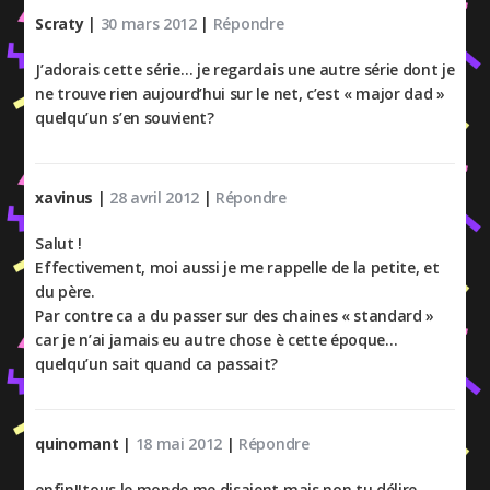
Scraty
|
30 mars 2012
|
Répondre
J’adorais cette série… je regardais une autre série dont je
ne trouve rien aujourd’hui sur le net, c’est « major dad »
quelqu’un s’en souvient?
xavinus
|
28 avril 2012
|
Répondre
Salut !
Effectivement, moi aussi je me rappelle de la petite, et
du père.
Par contre ca a du passer sur des chaines « standard »
car je n’ai jamais eu autre chose è cette époque…
quelqu’un sait quand ca passait?
quinomant
|
18 mai 2012
|
Répondre
enfin!!tous le monde me disaient mais non tu délire