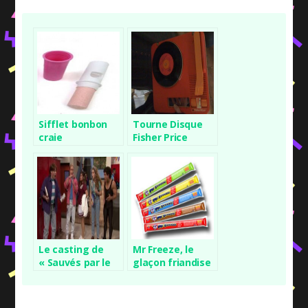
Sifflet bonbon
Tourne Disque
craie
Fisher Price
Le casting de
Mr Freeze, le
« Sauvés par le
glaçon friandise
gong » réunis
chez Jimmy
Fallon