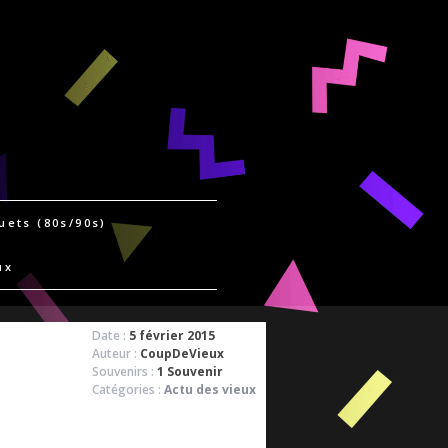
uets (80s/90s)
ux
Date :
5 février 2015
Auteur :
CoupDeVieux
Souvenirs :
1 Souvenir
Catégories :
Actu des vieux