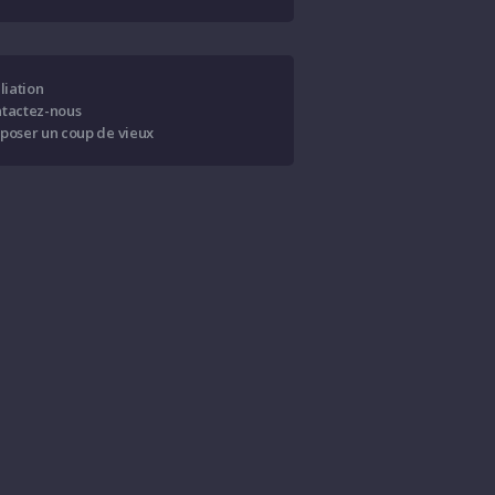
iliation
tactez-nous
poser un coup de vieux