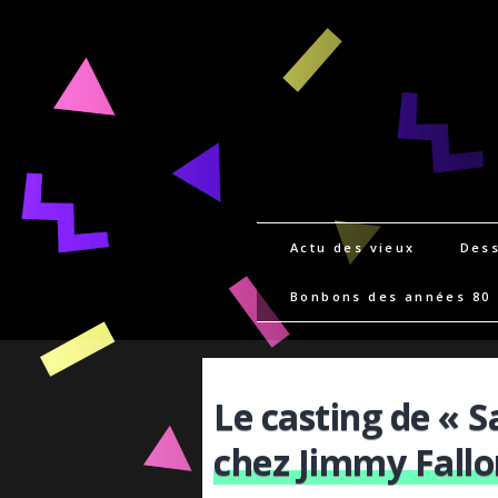
Actu des vieux
Dess
Bonbons des années 80
Le casting de « S
chez Jimmy Fallo