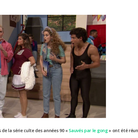
s de la série culte des années 90 «
Sauvés par le gong
» ont été réun