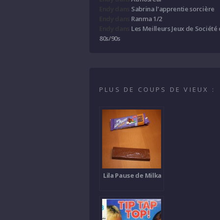
Endy
dans
Sabrina l’apprentie sorcière
Endy
dans
Ranma 1/2
Endy
dans
Les Meilleurs Jeux de Société
80s/90s
PLUS DE COUPS DE VIEUX :
Lila Pause de Milka