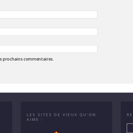
es prochains commentaires.
LES SITES DE VIEUX QU’ON
RE
AIME :