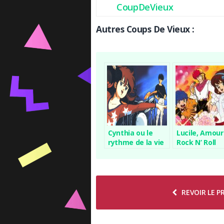
CoupDeVieux
Autres Coups De Vieux :
Cynthia ou le
Lucile, Amour
rythme de la vie
Rock N’ Roll
REVOIR LE 