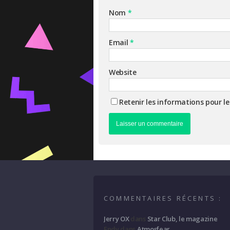
Nom
*
Email
*
Website
Retenir les informations pour l
COMMENTAIRES RÉCENTS :
Jerry OX
dans
Star Club, le magazine
Endy
dans
Atmosfear