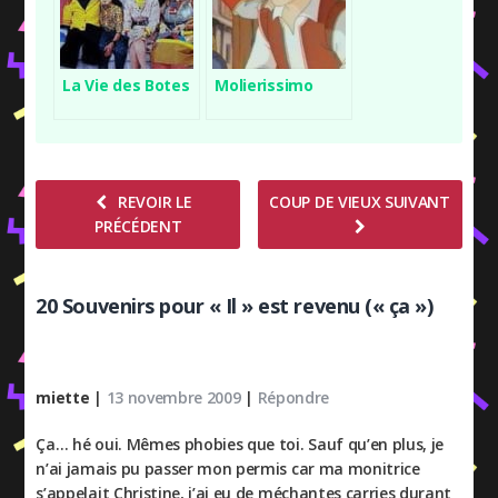
La Vie des Botes
Molierissimo
REVOIR LE
COUP DE VIEUX SUIVANT
PRÉCÉDENT
20 Souvenirs pour « Il » est revenu (« ça »)
miette
|
13 novembre 2009
|
Répondre
Ça… hé oui. Mêmes phobies que toi. Sauf qu’en plus, je
n’ai jamais pu passer mon permis car ma monitrice
s’appelait Christine, j’ai eu de méchantes carries durant