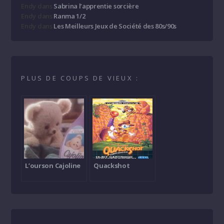
Endy
dans
Sabrina l’apprentie sorcière
Endy
dans
Ranma 1/2
Endy
dans
Les Meilleurs Jeux de Société des 80s/90s
PLUS DE COUPS DE VIEUX :
L’ourson Cajoline
Quackshot