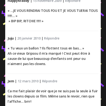
HappyKrabby
|
15 novembre 2009
|
Répondre
« …JE VOUS RENDRAI TOUS FOU ET JE VOUS TUERAI TOUS
!!!!!… »
» BIP BIP, RITCHIE !!!!! »
Juju
|
20 janvier 2010
|
Répondre
« Tu veux un ballon ? Ils flottent tous en bas… »
Ah ce vieux Gripsou il m’a marqué ! C’est peut être à
cause de lui que beaucoup d’enfants ont peur ou
n’aiment pas les clowns.
Jem
|
12 mars 2010
|
Répondre
Ca me fait plaisir de voir que je ne suis pas la seule à fuir
les clowns depuis ce film. Même sans le revoir, rien que
l’affiche… brrr!