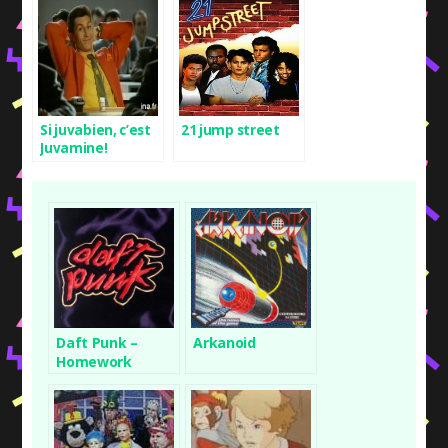
Si juvabien, c’est
21 jump street
Juvamine!
Daft Punk –
Arkanoid
Homework