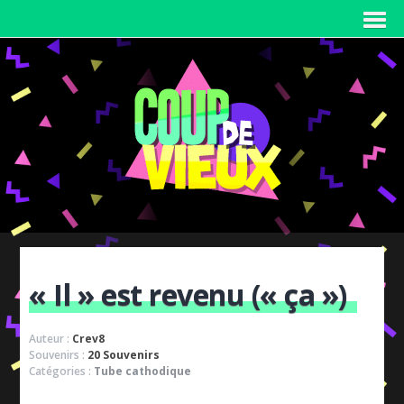
« Il » est revenu (« ça »)
Auteur :
Crev8
Souvenirs :
20 Souvenirs
Catégories :
Tube cathodique