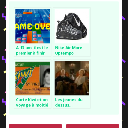
aromatisée
A 13 ans il est le
Nike Air More
premier à finir
Uptempo
Tetris, 34 ans
après sa sortie
sur NES
Carte Kiwi et on
Les jeunes du
voyage à moitié
dessus…
prix !