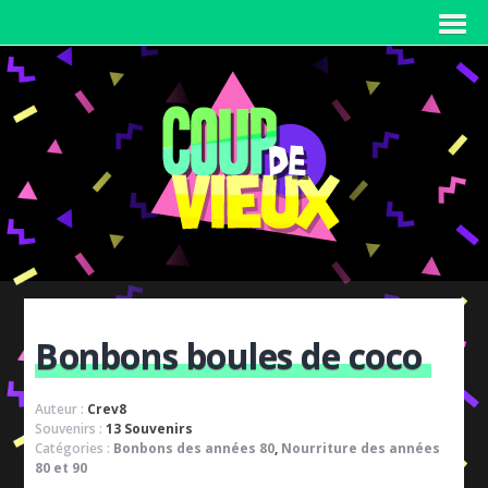
Bonbons boules de coco
Auteur :
Crev8
Souvenirs :
13 Souvenirs
Catégories :
Bonbons des années 80
,
Nourriture des années
80 et 90