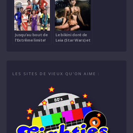
Jusqu’au bout de
Le bikini doré de
l’Extrême limite!
Leia (Star Wars) et
un Y-Wing vendus
pour une somme
astronomique
LES SITES DE VIEUX QU’ON AIME :