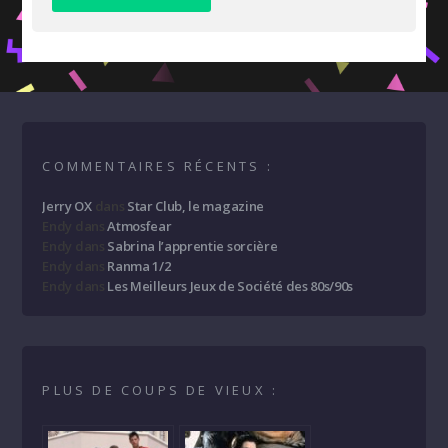
COMMENTAIRES RÉCENTS :
Jerry OX
dans
Star Club, le magazine
Endy
dans
Atmosfear
Endy
dans
Sabrina l’apprentie sorcière
Endy
dans
Ranma 1/2
Endy
dans
Les Meilleurs Jeux de Société des 80s/90s
PLUS DE COUPS DE VIEUX :