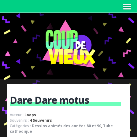
Dare Dare motus
Auteur :
Loops
Souvenirs :
4 Souvenirs
Catégories :
Dessins animés des années 80 et 90
,
Tube
cathodique