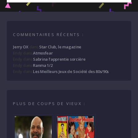
COMMENTAIRES RÉCENTS :
Jerry OX
dans
Star Club, le magazine
Endy
dans
Atmosfear
Endy
dans
Sabrina l’apprentie sorcière
Endy
dans
Ranma 1/2
Endy
dans
Les Meilleurs Jeux de Société des 80s/90s
PLUS DE COUPS DE VIEUX :