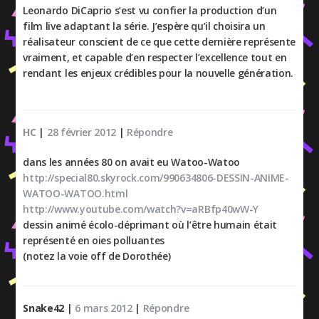
Leonardo DiCaprio s’est vu confier la production d’un
film live adaptant la série. J’espère qu’il choisira un
réalisateur conscient de ce que cette dernière représente
vraiment, et capable d’en respecter l’excellence tout en
rendant les enjeux crédibles pour la nouvelle génération.
HC
|
28 février 2012
|
Répondre
dans les années 80 on avait eu Watoo-Watoo
http://special80.skyrock.com/990634806-DESSIN-ANIME-
WATOO-WATOO.html
http://www.youtube.com/watch?v=aRBfp40wW-Y
dessin animé écolo-déprimant où l’être humain était
représenté en oies polluantes
(notez la voie off de Dorothée)
Snake42
|
6 mars 2012
|
Répondre