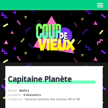
Capitaine Planète
Auteur :
Malisz
Souvenirs :
6 Souvenirs
Catégories :
Dessins animés des années 80 et 90