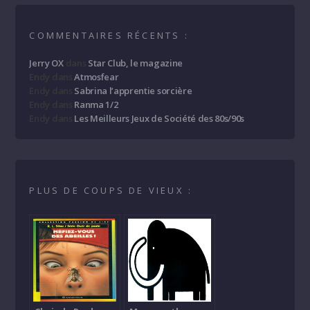
COMMENTAIRES RÉCENTS :
Jerry OX
dans
Star Club, le magazine
Endy
dans
Atmosfear
Endy
dans
Sabrina l’apprentie sorcière
Endy
dans
Ranma 1/2
Endy
dans
Les Meilleurs Jeux de Société des 80s/90s
PLUS DE COUPS DE VIEUX :