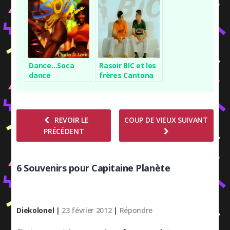
vous tient tête
Dance…Soca
Rasoir BIC et les
dance
frères Cantona
REVOIR LE
COUP DE VIEUX SUIVANT
PRÉCÉDENT
6 Souvenirs pour Capitaine Planète
Diekolonel
|
23 février 2012
|
Répondre