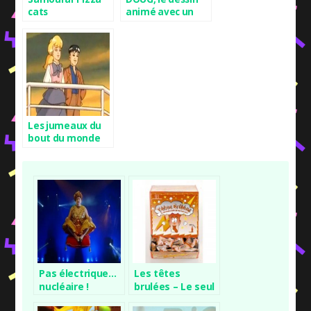
cats
animé avec un
mec bleu et
d’autres
bizarreries
Les jumeaux du
bout du monde
Pas électrique…
Les têtes
nucléaire !
brulées – Le seul
bonbon acide qui