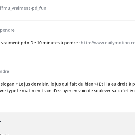
cffmu_vraiment-pd_fun
pondre
t vraiment pd » De 10 minutes à perdre :
http://www.dailymotion.co
ndre
 slogan « Le jus de raisin, le jus qui fait du bien »! Et il a eu droit à 
uvre type le matin en train d’essayer en vain de soulever sa cafetière
r