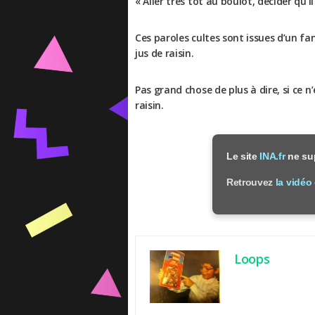
« Aller très tôt au boulot, décider qu’il
Ces paroles cultes sont issues d’un fa
jus de raisin.
Pas grand chose de plus à dire, si ce n
raisin.
Le site
INA.fr
ne sup
Retrouvez
la vidéo
Loops