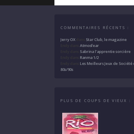
COMMENTAIRES RÉCENTS :
Jerry OX
dans
Star Club, le magazine
Endy
dans
Atmosfear
Endy
dans
Sabrina l’apprentie sorcière
Endy
dans
Ranma 1/2
Endy
dans
Les Meilleurs Jeux de Société
80s/90s
PLUS DE COUPS DE VIEUX :