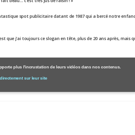
 fait beau… c’est très jus de raisin ! »
ntastique spot publicitaire datant de 1987 qui a bercé notre enfanc
’est que j’ai toujours ce slogan en tête, plus de 20 ans après, mais q
porte plus l'incrustation de leurs vidéos dans nos contenus.
 directement sur leur site