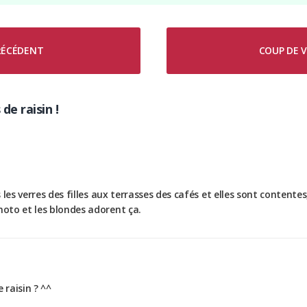
PRÉCÉDENT
COUP DE V
de raisin !
s les verres des filles aux terrasses des cafés et elles sont contentes
moto et les blondes adorent ça.
 raisin ? ^^