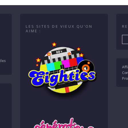
LES SITES DE VIEUX QU’ON
RE
AIME :
 des
Aff
Con
Pro