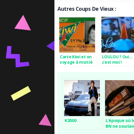
Autres Coups De Vieux :
Carte Kiwi et on
LOULOU ? Oui…
voyage à moitié
c’est moi !
prix !
K2000
L’époque où l
BN ne souriai
pas