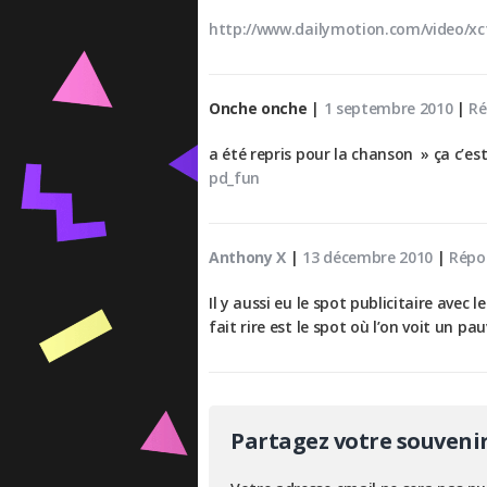
http://www.dailymotion.com/video/x
Onche onche
|
1 septembre 2010
|
Ré
a été repris pour la chanson » ça c’es
pd_fun
Anthony X
|
13 décembre 2010
|
Répo
Il y aussi eu le spot publicitaire avec le
fait rire est le spot où l’on voit un pa
Partagez votre souveni