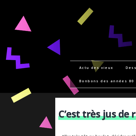
Actu des vieux
Dess
Bonbons des années 80
C’est très jus de r