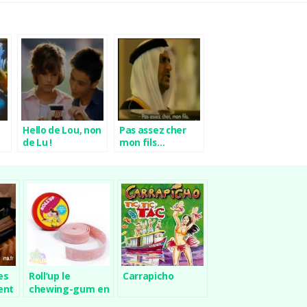
Hello de Lou, non
Pas assez cher
de Lu !
mon fils…
es
Roll’up le
Carrapicho
ent
chewing-gum en
rouleau