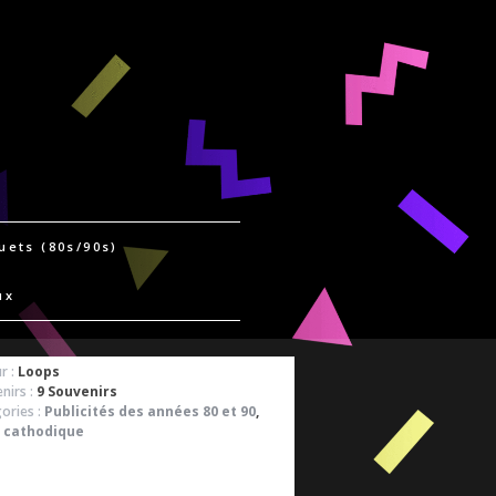
uets (80s/90s)
ux
r :
Loops
nirs :
9 Souvenirs
ories :
Publicités des années 80 et 90
,
 cathodique