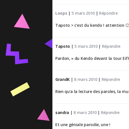
Loops
|
5 mars 2010
|
Répondre
Tapoto > c’est du kendo ! attention 
Tapoto
|
5 mars 2010
|
Répondre
Pardon, « du Kendo devant la tour Eiff
GrandK
|
8 mars 2010
|
Répondre
Rien qu’a la lecture des paroles, la m
sandra
|
8 mars 2010
|
Répondre
Et une géniale parodie, une !