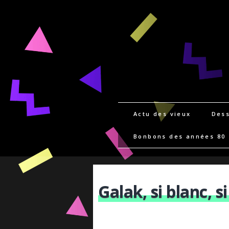
Actu des vieux
Dess
Bonbons des années 80
Galak, si blanc, si