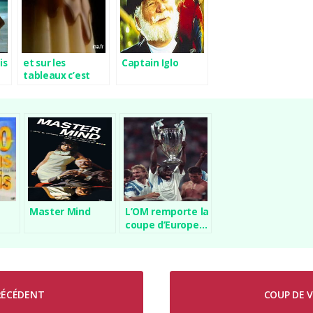
is
et sur les
Captain Iglo
tableaux c’est
pour quand ?
Master Mind
L’OM remporte la
coupe d’Europe…
PRÉCÉDENT
COUP DE V