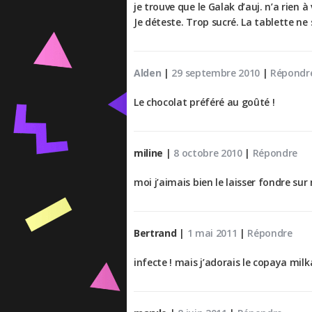
je trouve que le Galak d’auj. n’a rien à
Je déteste. Trop sucré. La tablette n
Alden
|
29 septembre 2010
|
Répondr
Le chocolat préféré au goûté !
miline
|
8 octobre 2010
|
Répondre
moi j’aimais bien le laisser fondre sur 
Bertrand
|
1 mai 2011
|
Répondre
infecte ! mais j’adorais le copaya milka