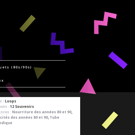
uets (80s/90s)
ux
r :
Loops
nirs :
12 Souvenirs
ories :
Nourriture des années 80 et 90
,
cités des années 80 et 90
,
Tube
odique