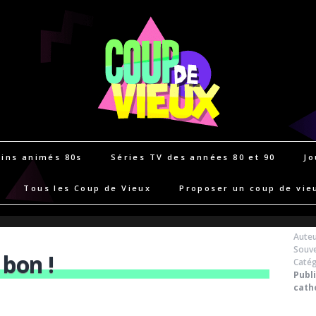
ins animés 80s
Séries TV des années 80 et 90
Jo
Tous les Coup de Vieux
Proposer un coup de vie
Auteu
Souve
 bon !
Catég
Publi
cath