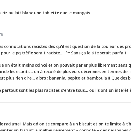
u riz au lait blanc une tablette que je mangais
re
es connotations racistes des qu’il est question de la couleur des p
pour le pq trèfle serait raciste…. ^^ Sans ça le site serait parfait.
ue on était moins coincé et on pouvait parler plus librement sans qu
ide les esprits… on à reculé de plusieurs décennies en termes de li
peut plus rien dire… alors : banania, pepito et bamboula !! Que des b
partout sont les plus racistes d’entre tous… ou ils ont un intérêt à
de racisme!! Mais qd on te compare à un biscuit et on te limite à t’h
 vanter un biscuit; a malheureusement « connoté » des personnes d