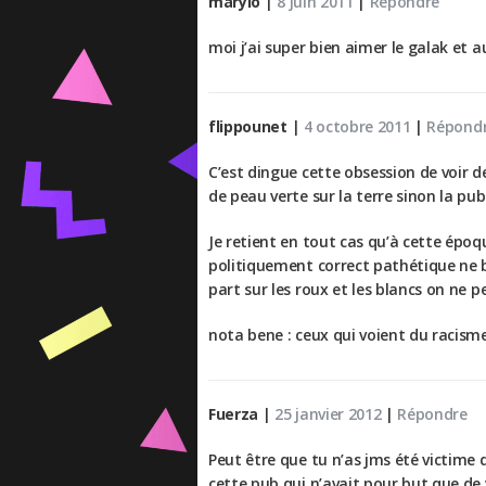
marylo
|
8 juin 2011
|
Répondre
moi j’ai super bien aimer le galak et a
flippounet
|
4 octobre 2011
|
Répond
C’est dingue cette obsession de voir d
de peau verte sur la terre sinon la pub 
Je retient en tout cas qu’à cette époq
politiquement correct pathétique ne br
part sur les roux et les blancs on ne 
nota bene : ceux qui voient du racisme 
Fuerza
|
25 janvier 2012
|
Répondre
Peut être que tu n’as jms été victime 
cette pub qui n’avait pour but que de