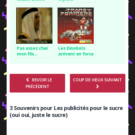
hologrammes !
Pas assez cher
Les Dinobots
mon fils…
arrivent en force
REVOIR LE
COUP DE VIEUX SUIVANT
PRÉCÉDENT
3 Souvenirs pour Les publicités pour le sucre
(oui oui, juste le sucre)