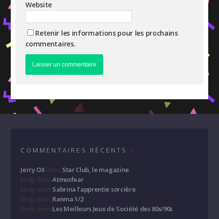
Website
Retenir les informations pour les prochains
commentaires.
COMMENTAIRES RÉCENTS :
Jerry OX
dans
Star Club, le magazine
Endy
dans
Atmosfear
Endy
dans
Sabrina l’apprentie sorcière
Endy
dans
Ranma 1/2
Endy
dans
Les Meilleurs Jeux de Société des 80s/90s