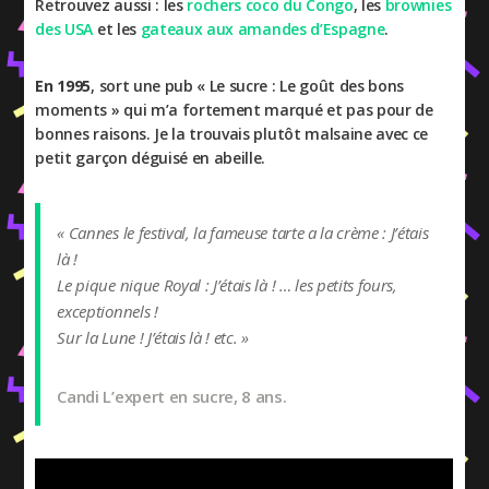
Retrouvez aussi : les
rochers coco du Congo
, les
brownies
des USA
et les
gateaux aux amandes d’Espagne
.
En 1995
, sort une pub « Le sucre : Le goût des bons
moments » qui m’a fortement marqué et pas pour de
bonnes raisons. Je la trouvais plutôt malsaine avec ce
petit garçon déguisé en abeille.
« Cannes le festival, la fameuse tarte a la crème : J’étais
là !
Le pique nique Royal : J’étais là ! … les petits fours,
exceptionnels !
Sur la Lune ! J’étais là ! etc. »
Candi L’expert en sucre, 8 ans.