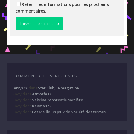
Retenir les informations pour les prochains
commentaires.
COMMENTAIRES RÉCENTS :
Jerry OX
dans
Star Club, le magazine
Endy
dans
Atmosfear
Endy
dans
Sabrina l’apprentie sorcière
Endy
dans
Ranma 1/2
Endy
dans
Les Meilleurs Jeux de Société des 80s/90s