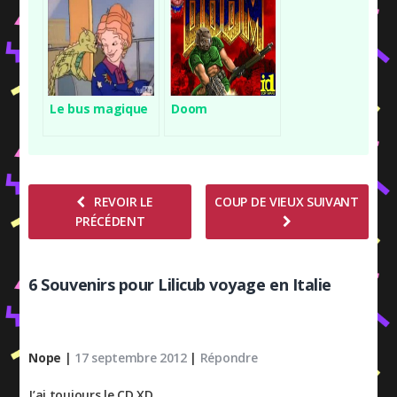
Le bus magique
Doom
REVOIR LE
COUP DE VIEUX SUIVANT
PRÉCÉDENT
6 Souvenirs pour Lilicub voyage en Italie
Nope
|
17 septembre 2012
|
Répondre
J’ai toujours le CD XD