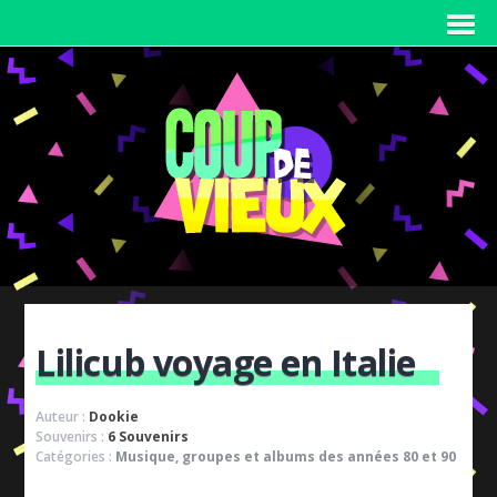
Lilicub voyage en Italie
Auteur :
Dookie
Souvenirs :
6 Souvenirs
Catégories :
Musique, groupes et albums des années 80 et 90