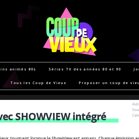
ins animés 80s
Séries TV des années 80 et 90
Jo
Tous les Coup de Vieux
Proposer un coup de vie
Aut
Sou
vec SHOWVIEW intégré
Cat
ieux tournant lorsque le ShowView est apparu. Chaque émission ava