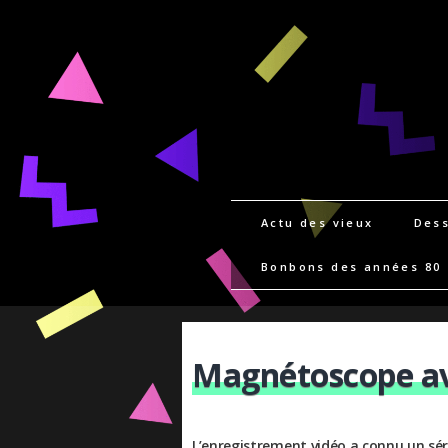
Actu des vieux
Dess
Bonbons des années 80
Magnétoscope a
L’enregistrement vidéo a connu un sér