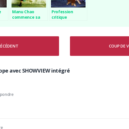
e
Manu Chao
Profession
commence sa
critique
carrière solo
PRÉCÉDENT
COUP DE V
cope avec SHOWVIEW intégré
pondre
re