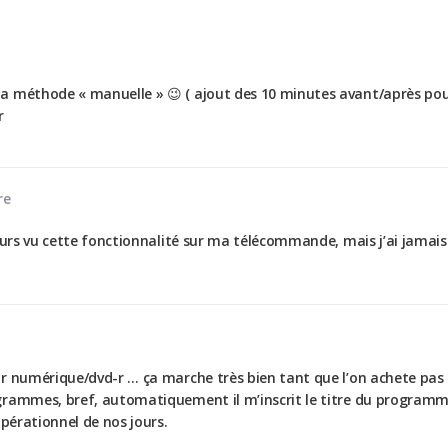
isé la méthode « manuelle » 😉 ( ajout des 10 minutes avant/après 
r
re
ours vu cette fonctionnalité sur ma télécommande, mais j’ai jamais 
r numérique/dvd-r … ça marche très bien tant que l’on achete pas
grammes, bref, automatiquement il m’inscrit le titre du programme
opérationnel de nos jours.