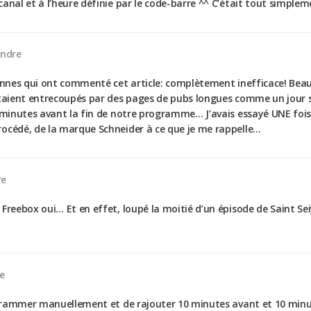
canal et à l’heure définie par le code-barre ^^ C’était tout simple
ndre
rsonnes qui ont commenté cet article: complètement inefficace! 
étaient entrecoupés par des pages de pubs longues comme un jour s
 minutes avant la fin de notre programme… J’avais essayé UNE fois, 
rocédé, de la marque Schneider à ce que je me rappelle…
re
Freebox oui… Et en effet, loupé la moitié d’un épisode de Saint Se
e
rogrammer manuellement et de rajouter 10 minutes avant et 10 minu