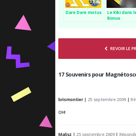
Dare Dare motus
Le Kiki dans l
Bonux
REVOIR LE 
17 Souvenirs pour Magnétos
brismontier
|
25 septembre 2009
|
Ré
OH!
Malisz
|
25 septembre 2009
|
Répond