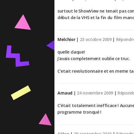
surtout le ShowView ne tenait pas com
début de la VHS et la fin du film ma
Melchior
|
23 octobre 2009
|
Répondr
quelle claque!
j’avais completement oublie ce truc.
C’etait revolutionnaire et en meme ta
Arnaud
|
24 novembre 2009
|
Répond
C’était totalement inefficace ! Aucun
programme tronqué !
Alden
|
29 septembre 2010
|
Répondr