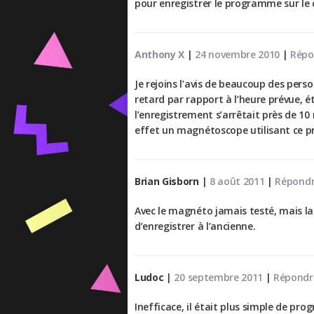
pour enregistrer le programme sur le 
Anthony X
|
24 novembre 2010
|
Répo
Je rejoins l’avis de beaucoup des pe
retard par rapport à l’heure prévue, 
l’enregistrement s’arrêtait près de 10
effet un magnétoscope utilisant ce p
Brian Gisborn
|
8 août 2011
|
Répond
Avec le magnéto jamais testé, mais la 
d’enregistrer à l’ancienne.
Ludoc
|
20 septembre 2011
|
Répondr
Inefficace, il était plus simple de p