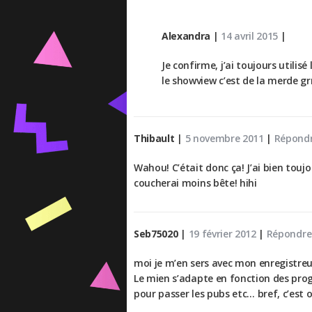
Alexandra
|
14 avril 2015
|
Je confirme, j’ai toujours util
le showview c’est de la merde gr
Thibault
|
5 novembre 2011
|
Répond
Wahou! C’était donc ça! J’ai bien touj
coucherai moins bête! hihi
Seb75020
|
19 février 2012
|
Répondre
moi je m’en sers avec mon enregistreu
Le mien s’adapte en fonction des pro
pour passer les pubs etc… bref, c’est 