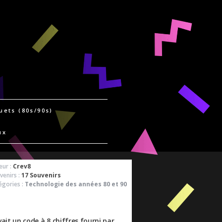
uets (80s/90s)
ux
eur :
Crev8
venirs :
17 Souvenirs
égories :
Technologie des années 80 et 90
it un code à 8 chiffres fourni par