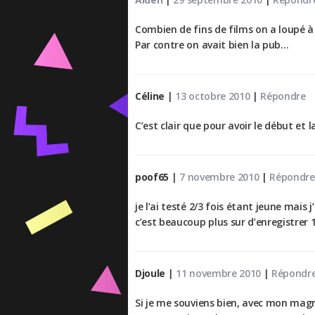
Combien de fins de films on a loupé à 
Par contre on avait bien la pub…
Céline
|
13 octobre 2010
|
Répondre
C’est clair que pour avoir le début et
poof65
|
7 novembre 2010
|
Répondre
je l’ai testé 2/3 fois étant jeune mais 
c’est beaucoup plus sur d’enregistrer 
Djoule
|
11 novembre 2010
|
Répondr
Si je me souviens bien, avec mon magné