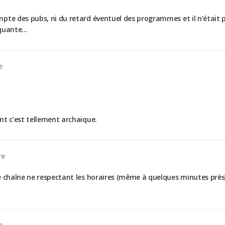
pte des pubs, ni du retard éventuel des programmes et il n’était 
nquante…
e
nt c’est tellement archaique.
re
e chaîne ne respectant les horaires (même à quelques minutes près),
e