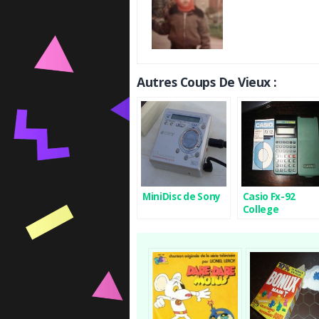
Autres Coups De Vieux :
MiniDisc de Sony
Casio Fx-92
College