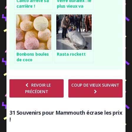
Canto arrête sa
Verre duralex : le
carrière !
plus vieux va
chercher l’eau !
Bonbons boules
Rasta rockett
de coco
REVOIR LE
COUP DE VIEUX SUIVANT
PRÉCÉDENT
31 Souvenirs pour Mammouth écrase les prix
!