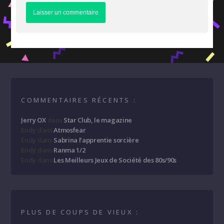
COMMENTAIRES RÉCENTS :
Jerry OX
dans
Star Club, le magazine
Endy
dans
Atmosfear
Endy
dans
Sabrina l’apprentie sorcière
Endy
dans
Ranma 1/2
Endy
dans
Les Meilleurs Jeux de Société des 80s/90s
PLUS DE COUPS DE VIEUX :