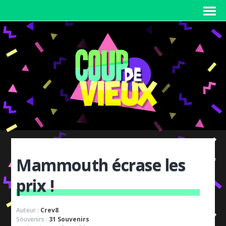
Mammouth écrase les
prix !
Auteur :
Crev8
Souvenirs :
31 Souvenirs