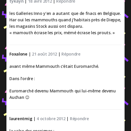
tykayn
|
18 avril 2012
|
Répondre
les Galleries Inno y’en a autant que de fnacs en Belgique.
Har oui les mammouths quand j’habitais près de Dieppe,
les magasins Stock aussi ont disparu.
« mamouth écrase les prix, mémé écrase les prouts. »
Foxalone
|
21 août 2012
|
Répondre
avant même Mammouth c’était Euromarché.
Dans l’ordre :
Euromarché devenu Mammouth qui lui-même devenu
Auchan 😉
laurentmig
|
4 octobre 2012
|
Répondre
la valse des enseignes :