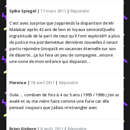
Spike Spiegel
|
17 mars 2011
|
Répondre
C’est avec surprise que j’apprends la disparition de Mr
Malabar après 42 ans de bon et loyaux services!Quelle
ingratitude de la part de ceux qu’il l’ont exploité!Y a plus
de justice ma pov’dame!Aux dernières nouvelles il serait
partis rejoindre Groquick en vacances éternelle sur son
ile d&serte…ça lui fera un peu de compagnie…encore
une icone de mon enfance qui disparait…
Florence
|
18 avril 2011
|
Répondre
Oula … combien de fois à 4 ou 5 ans ( 1995 / 1996 ) j’en ai
avalé et vu ma mère faire comme une furie car elle
pensait toujours que j’allais m’etrangler avec
Brian Gisborn
|
8 août 2011
|
Répondre