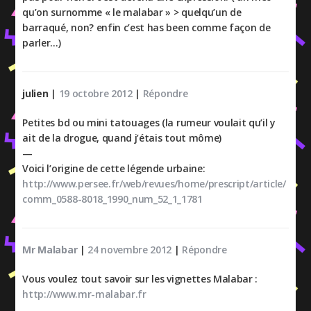
qu’on surnomme « le malabar » > quelqu’un de
barraqué, non? enfin c’est has been comme façon de
parler…)
julien
|
19 octobre 2012
|
Répondre
Petites bd ou mini tatouages (la rumeur voulait qu’il y
ait de la drogue, quand j’étais tout môme)
—
Voici l’origine de cette légende urbaine:
http://www.persee.fr/web/revues/home/prescript/article/
comm_0588-8018_1990_num_52_1_1781
Mr Malabar
|
24 novembre 2012
|
Répondre
Vous voulez tout savoir sur les vignettes Malabar :
http://www.mr-malabar.fr