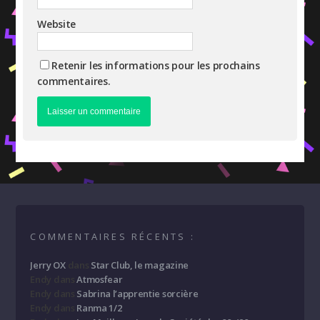
Website
Retenir les informations pour les prochains
commentaires.
COMMENTAIRES RÉCENTS :
Jerry OX
dans
Star Club, le magazine
Endy
dans
Atmosfear
Endy
dans
Sabrina l’apprentie sorcière
Endy
dans
Ranma 1/2