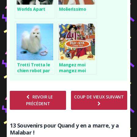
Worlds Apart
Molierissimo
Trotti Trotta le
Mangez moi
chien robot par
mangez moi
Hasbro
mangez moi !
REVOIR LE
COUP DE VIEUX SUIVANT
PRÉCÉDENT
13 Souvenirs pour Quand y en a marre, y a
Malabar !