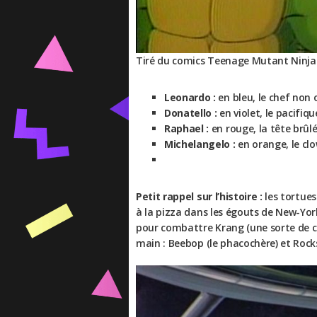
Tiré du comics Teenage Mutant Ninja 
Leonardo :
en bleu, le chef non o
Donatello :
en violet, le pacifiq
Raphael :
en rouge, la tête brûlée
Michelangelo :
en orange, le cl
Petit rappel sur l’histoire :
les tortues
à la pizza dans les égouts de New-Yor
pour combattre Krang (une sorte de c
main : Beebop (le phacochère) et Rocks