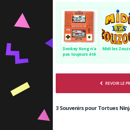
Donkey Kong n’a
Midi les Zouz
pas toujours été
en HD…
REVOIR LE 
3 Souvenirs pour Tortues Ninj