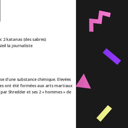
vec 2 katanas (des sabres)
eil la journaliste
use d’une substance chimique. Elevées
tues ont été formées aux arts martiaux
 par Shredder et ses 2 « hommes » de