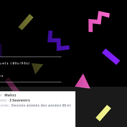
uets (80s/90s)
ux
r :
Malisz
nirs :
3 Souvenirs
ories :
Dessins animés des années 80 et