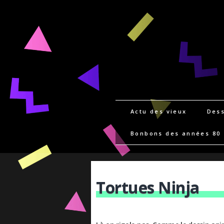
Actu des vieux
Dess
Bonbons des années 80
Tortues Ninja