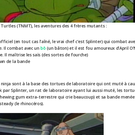
Turtles (TNMT), les aventures des 4 frères mutants :
fficiel (en tout cas l’aîné, le vrai chef c’est Splinter) qui combat a
ue. Il combat avec un
bō
(un bâton) et il est fou amoureux d’April O’N
. Il maîtrise les saïs (des sortes de fourche)
own de la bande
 ninja sont à la base des tortues de laboratoire qui ont muté à ca
k par Splinter, un rat de laboratoire ayant lui aussi muté, les tor
hewing gum extra-terrestre qui crie beaucoup) et sa bande menée
teady (le rhinocéros).