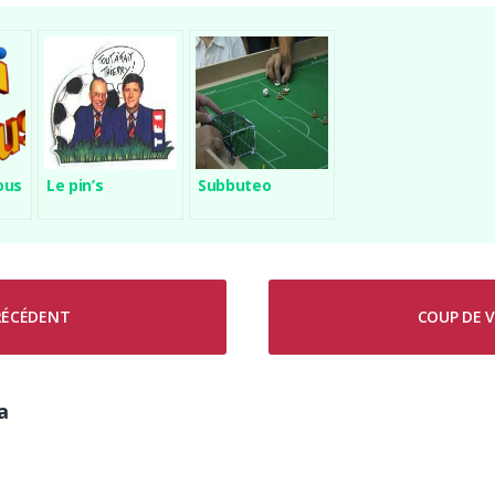
ous
Le pin’s
Subbuteo
PRÉCÉDENT
COUP DE V
a