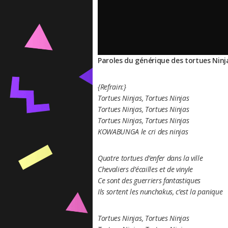
Paroles du générique des tortues Ninja
{Refrain:}
Tortues Ninjas, Tortues Ninjas
Tortues Ninjas, Tortues Ninjas
Tortues Ninjas, Tortues Ninjas
KOWABUNGA le cri des ninjas
Quatre tortues d’enfer dans la ville
Chevaliers d’écailles et de vinyle
Ce sont des guerriers fantastiques
Ils sortent les nunchakus, c’est la panique
Tortues Ninjas, Tortues Ninjas