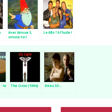
u
Avec Amuse 3,
Le Allo ? A l’huile !
amuse toi !
: le
The Crow (1994)
Dites 33…