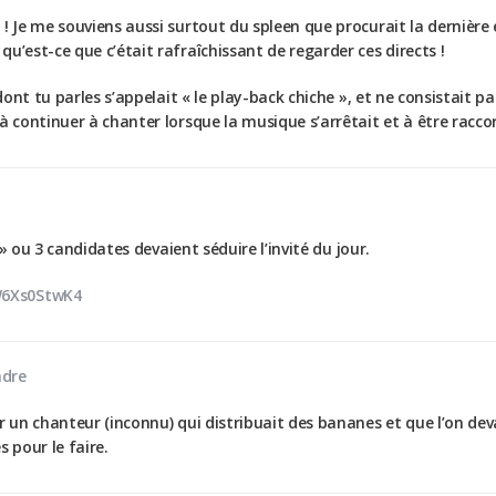
 ! Je me souviens aussi surtout du spleen que procurait la dernièr
u’est-ce que c’était rafraîchissant de regarder ces directs !
 dont tu parles s’appelait « le play-back chiche », et ne consistait p
à continuer à chanter lorsque la musique s’arrêtait et à être racco
n » ou 3 candidates devaient séduire l’invité du jour.
W6Xs0StwK4
dre
ur un chanteur (inconnu) qui distribuait des bananes et que l’on de
 pour le faire.