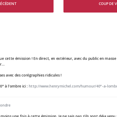
PRÉCÉDENT
COUP DE V
e
 cette émission ! En direct, en extérieur, avec du public en masse 
er…
ses avec des corégraphies ridicules !
° à l’ombre ici :
http://www.henrymichel.com/humour/40°-a-lombr
ondre
 moins une fois à cette émission. Je ne sais pas s’ils sont déja venu