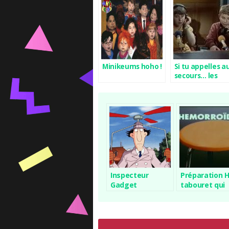
Minikeums hoho !
Si tu appelles a
secours… les
Intrépides
accourent!
Inspecteur
Préparation H 
Gadget
tabouret qui
disait “aie”