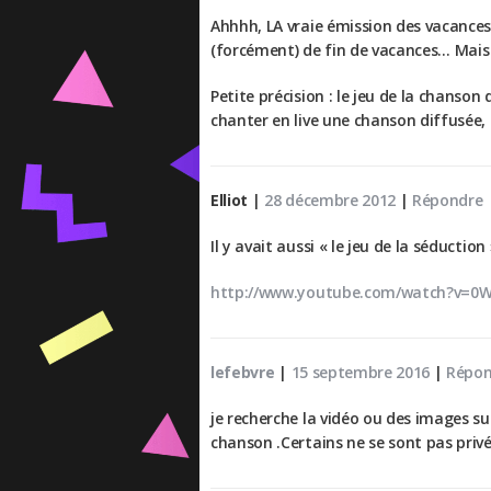
Ahhhh, LA vraie émission des vacances
(forcément) de fin de vacances… Mais q
Petite précision : le jeu de la chanson
chanter en live une chanson diffusée, 
Elliot
|
28 décembre 2012
|
Répondre
Il y avait aussi « le jeu de la séductio
http://www.youtube.com/watch?v=0
lefebvre
|
15 septembre 2016
|
Répon
je recherche la vidéo ou des images s
chanson .Certains ne se sont pas privés