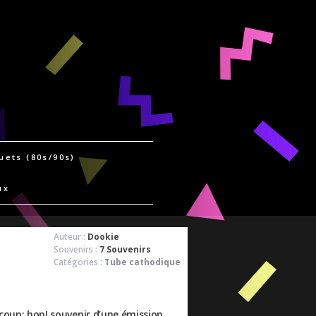
uets (80s/90s)
ux
Auteur :
Dookie
Souvenirs :
7 Souvenirs
Catégories :
Tube cathodique
 coup: hop! souvenir d’une émission