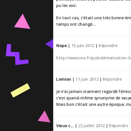
pu les voir.
En tout cas, c’était une très bonne ém
temps ont changé…
Nope
|
15 juin 2012
|
Répondre
http://www.ina.fr/pub/alimentation-
Lomion
|
17 juin 2012
|
Répondre
Je n’ai jamais vraiment regardé l’émi
c’est quand-même synonyme de vacanc
Mais bon c’était une autre époque, ma
Vieux c...
|
22 juillet 2012
|
Répondre