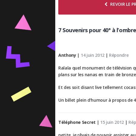
REVOIR LE 
7 Souvenirs pour 40° à l’ombr
Anthony
|
14 juin 2012
|
Répondre
Ralala quel monument de télévision que
plans sur les nanas en train de bronz
Et des soit disant live tellement cocas
Un billet plein d’humour à propos de 40
Téléphone Secret
|
15 juin 2012
|
Rép
petite, je rêvais de pouvoir assister au