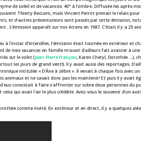
yme de soleil et de vacances: 40° à l’ombre. Diffusée les après-mid
souvent Thierry Beccaro, mais Vincent Perrot prenait le relais pour
nts, et d’autres présentateurs sont passés par cette émission, n
nt . L’émission apparaît sur nos écrans en 1987. C’était il y a 25 ans
u à l’instar d’Intervilles, l’émission était tournée en extérieur et c
d de mes vacances en famille m’avait d’ailleurs fait assister à une 
iés sur le volet (
Jean-Pierre François
, Karen Cheryl, Dorothée …), c
tout les jours de grand vent!). Il y avait aussi des reportages. D’ail
ronique intitulée « D’Âne à zèbre ». Il venait à chaque fois avec un
es animaux et ne savait donc pas les maintenir! Et puis il y avait 
 d’eux consistait à faire s’affronter sur scène deux personnes du pu
celui qui avait l’air le plus crédible. Avez-vous le souvenir d’un aut
rothée comme invité. En extérieur et en direct, il y a quelques aléas