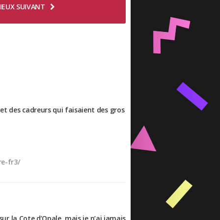
IEUX SUIVANT
et des cadreurs qui faisaient des gros
e-fr3/
 sur la Cote d’Opale, mais je n’ai jamais