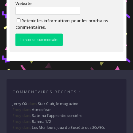
Website
Retenir les informations pour les prochains
commentaires.
COMMENTAIRES RÉCENTS :
Jerry OX
dans
Star Club, le magazine
Endy
dans
Atmosfear
Endy
dans
Sabrina l’apprentie sorcière
Endy
dans
Ranma 1/2
Endy
dans
Les Meilleurs Jeux de Société des 80s/90s