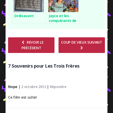
Ordisavant
Jayce et les
conquérants de
la Lumière
REVOIR LE
COUP DE VIEUX SUIVANT
PRÉCÉDENT
7 Souvenirs pour Les Trois Frères
Nope
|
2 octobre 2012
|
Répondre
Ce film est culte!