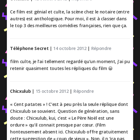
Ce film est génial et culte, la scène chez le notaire (entre
autres) est anthologique. Pour moi, il est à classer dans
le top 3 des meilleures comédies françaises, rien que ça.
Téléphone Secret
|
14 octobre 2012
|
Répondre
film culte, je l’ai tellement regardé qu’un moment, j’ai pu
retenir quasiment toutes les répliques du film 😀
Chicxulub
|
15 octobre 2012
|
Répondre
« Cent patates » ! C’est à peu près la seule réplique dont
Chicxulub se souvient. Question de génération, sans
doute : Chicxulub, kui, c’est « Le Père Noël est une
ordure » qu’il connait presque par cœur. (Film
honteusement absent ici. Chicxulub offre gratuitement
cette suggestion de « coup de vieux ». Non, il n ‘ira pas