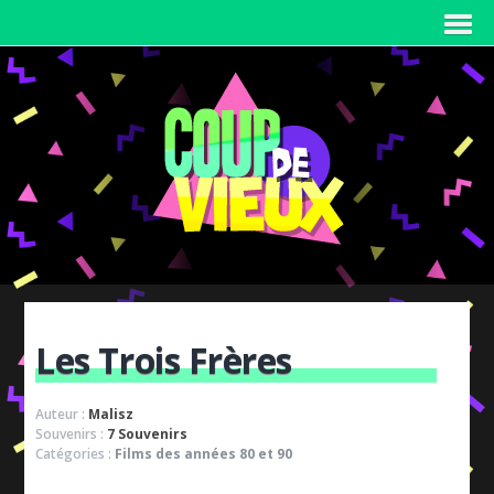
Les Trois Frères
Auteur :
Malisz
Souvenirs :
7 Souvenirs
Catégories :
Films des années 80 et 90