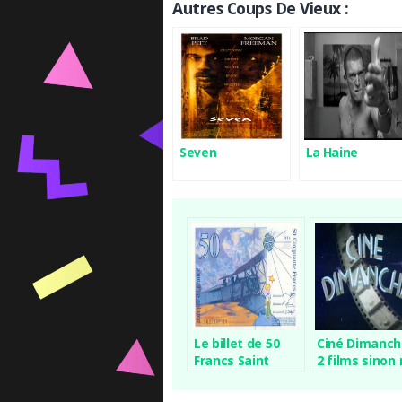
Autres Coups De Vieux :
Seven
La Haine
Le billet de 50
Ciné Dimanch
Francs Saint
2 films sinon 
Exupéry
!