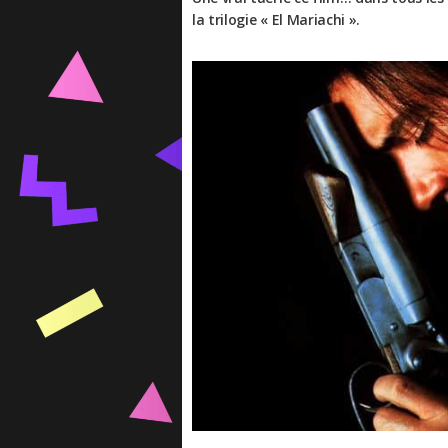
la trilogie « El Mariachi ».