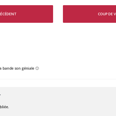
PRÉCÉDENT
COUP DE V
la bande son géniale 🙂
r
bliée.