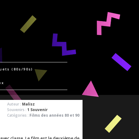
uets (80s/90s)
ux
Auteur :
Malisz
Souvenirs :
1 Souvenir
Catégories :
Films des années 80 et 90
avec classe. Le film est le deuxième de