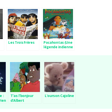
Les Trois Frères
Pocahontas (Une
légende indienne
)
e :
T’as l’bonjour
L’ourson Cajoline
rien
d’Albert