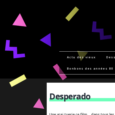
Actu des vieux
Dess
Bonbons des années 80
Desperado
Une vrai tuerie ce film… dans tous les