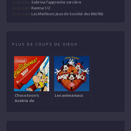
Endy
dans
Sabrina l’apprentie sorcière
Endy
dans
Ranma 1/2
Endy
dans
Les Meilleurs Jeux de Société des 80s/90s
PLUS DE COUPS DE VIEUX :
Chocotoon’s
Les animaniacs
Astérix de
Verkade