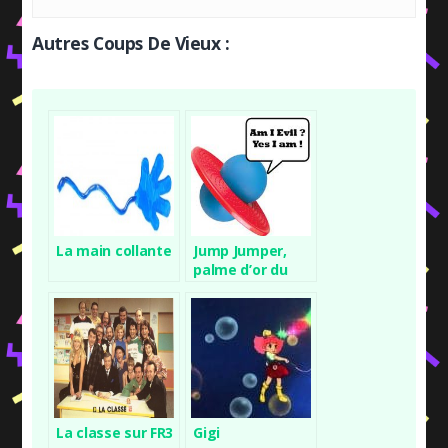
Autres Coups De Vieux :
La main collante
Jump Jumper,
palme d’or du
jouet casse-
gueule
La classe sur FR3
Gigi