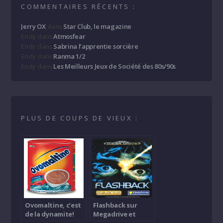
COMMENTAIRES RÉCENTS :
Jerry OX
dans
Star Club, le magazine
Endy
dans
Atmosfear
Endy
dans
Sabrina l’apprentie sorcière
Endy
dans
Ranma 1/2
Endy
dans
Les Meilleurs Jeux de Société des 80s/90s
PLUS DE COUPS DE VIEUX :
Ovomaltine, c’est
Flashback sur
de la dynamite!
Megadrive et