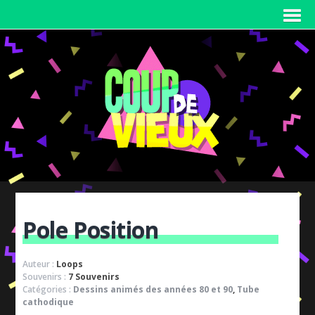
Pole Position
Auteur :
Loops
Souvenirs :
7 Souvenirs
Catégories :
Dessins animés des années 80 et 90
,
Tube
cathodique