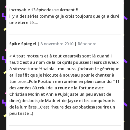
incroyable 13 épisodes seulement !!
il y a des séries comme ça je crois toujours que ça a duré
une éternité….
Spike Spiegel
|
8 novembre 2010
|
Répondre
« A tout moteurs et à tout coeurs/Ils sont là quand il
faut!C’est au nom de la loi qu’ils poussent leurs chevaux
à vitesse turbo!Haalala…moi aussi j’adorais le générique
et il suffit que je l’écoute à nouveau pour le chanter à
tue tete…Pole Position me ramène en plein coeur du Tf1
des années 80,celui de la roue de la fortune avec
Christian Morin et Annie Pujol(juste un peu avant de
diner),des bots,de Mask et de Jayce et les conquérants
de la lumières…C’est l’heure des acrobaties!(sourire un
peu triste…)