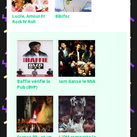
Lucile, Amour Et
Bibifoc
Rock N’ Roll
Baffie vérifie la
Iam danse le MIA
Pub (BVP)
France 98 : et un,
L’OM remporte la