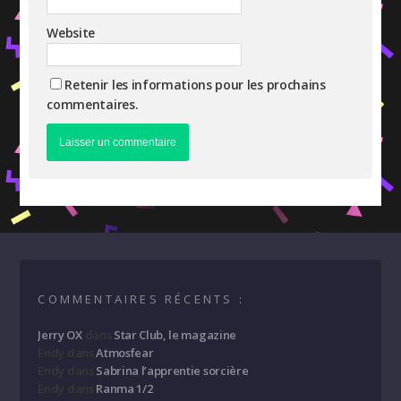
Website
Retenir les informations pour les prochains
commentaires.
COMMENTAIRES RÉCENTS :
Jerry OX
dans
Star Club, le magazine
Endy
dans
Atmosfear
Endy
dans
Sabrina l’apprentie sorcière
Endy
dans
Ranma 1/2