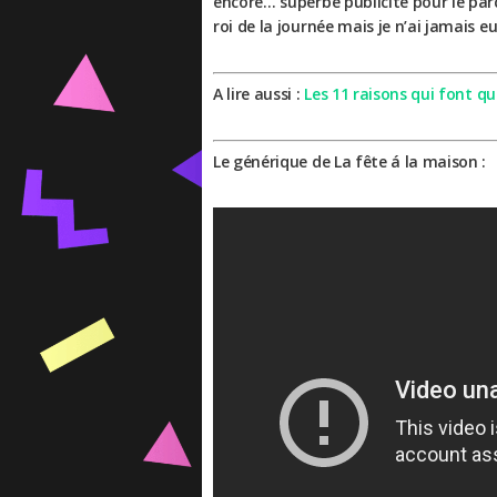
encore… superbe publicité pour le parc
roi de la journée mais je n’ai jamais e
A lire aussi :
Les 11 raisons qui font qu
Le générique de La fête á la maison :