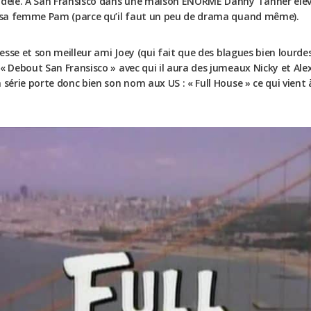
odèle. A San Fransisco dans une maison ENORME Danny Tanner élève s
de sa femme Pam (parce qu’il faut un peu de drama quand même).
 Jesse et son meilleur ami Joey (qui fait que des blagues bien lourd
« Debout San Fransisco » avec qui il aura des jumeaux Nicky et Alex
a série porte donc bien son nom aux US : « Full House » ce qui vi