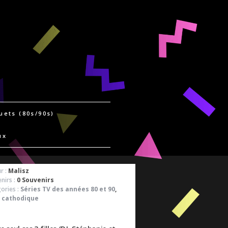
uets (80s/90s)
ux
r :
Malisz
nirs :
0 Souvenirs
ories :
Séries TV des années 80 et 90
,
 cathodique