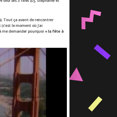
eul ses 3 filles (DJ, Stéphanie et
es). Tout ça avant de rencontrer
 (c’est le moment où j’ai
ent à me demander pourquoi
« la fête à