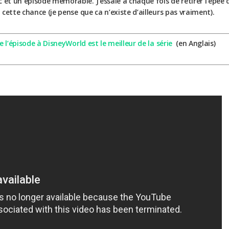
 et un épisode mémorable. J’essaie à chaque fois de retirer l’épée d
u cette chance (je pense que ca n’existe d’ailleurs pas vraiment).
e l’épisode à DisneyWorld est le meilleur de la série
(en Anglais)