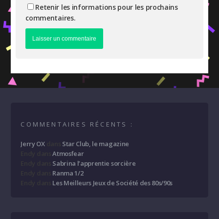
Retenir les informations pour les prochains
commentaires.
COMMENTAIRES RÉCENTS :
Jerry OX
dans
Star Club, le magazine
Endy
dans
Atmosfear
Endy
dans
Sabrina l’apprentie sorcière
Endy
dans
Ranma 1/2
Endy
dans
Les Meilleurs Jeux de Société des 80s/90s