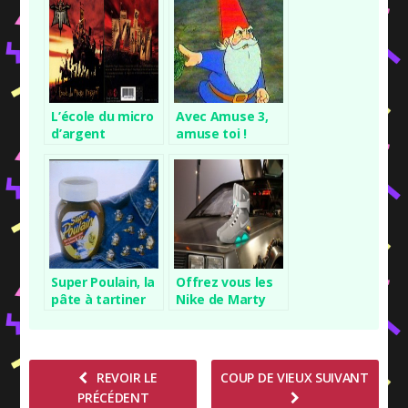
L’école du micro
Avec Amuse 3,
d’argent
amuse toi !
Super Poulain, la
Offrez vous les
pâte à tartiner
Nike de Marty
McFly (Retour
vers le futur)
REVOIR LE
COUP DE VIEUX SUIVANT
PRÉCÉDENT