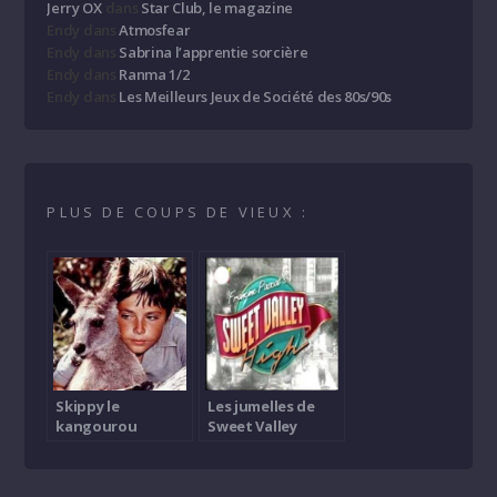
Jerry OX
dans
Star Club, le magazine
Endy
dans
Atmosfear
Endy
dans
Sabrina l’apprentie sorcière
Endy
dans
Ranma 1/2
Endy
dans
Les Meilleurs Jeux de Société des 80s/90s
PLUS DE COUPS DE VIEUX :
Skippy le
Les jumelles de
kangourou
Sweet Valley