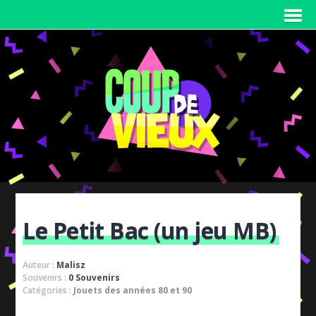
Le Petit Bac (un jeu MB)
Auteur :
Malisz
Souvenirs :
0 Souvenirs
Catégories :
Jouets des années 80 et 90