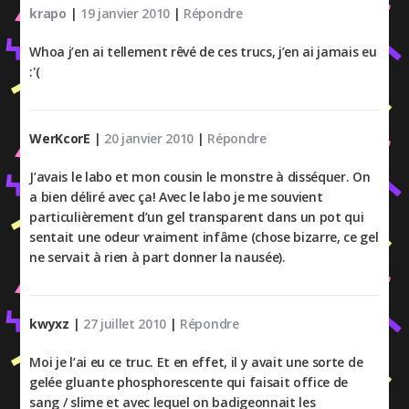
krapo
|
19 janvier 2010
|
Répondre
Whoa j’en ai tellement rêvé de ces trucs, j’en ai jamais eu
:'(
WerKcorE
|
20 janvier 2010
|
Répondre
J’avais le labo et mon cousin le monstre à disséquer. On
a bien déliré avec ça! Avec le labo je me souvient
particulièrement d’un gel transparent dans un pot qui
sentait une odeur vraiment infâme (chose bizarre, ce gel
ne servait à rien à part donner la nausée).
kwyxz
|
27 juillet 2010
|
Répondre
Moi je l’ai eu ce truc. Et en effet, il y avait une sorte de
gelée gluante phosphorescente qui faisait office de
sang / slime et avec lequel on badigeonnait les