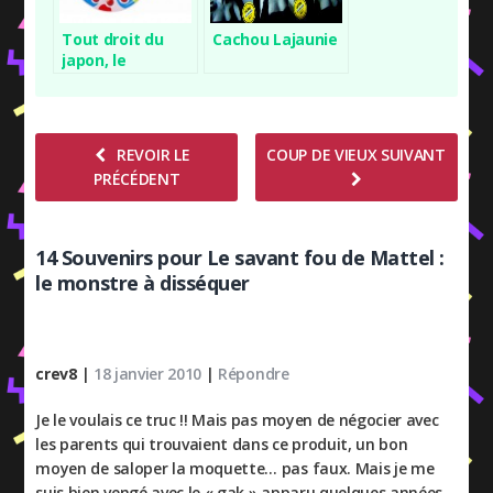
Tout droit du
Cachou Lajaunie
japon, le
tamagochi !
REVOIR LE
COUP DE VIEUX SUIVANT
PRÉCÉDENT
14 Souvenirs pour Le savant fou de Mattel :
le monstre à disséquer
crev8
|
18 janvier 2010
|
Répondre
Je le voulais ce truc !! Mais pas moyen de négocier avec
les parents qui trouvaient dans ce produit, un bon
moyen de saloper la moquette… pas faux. Mais je me
suis bien vengé avec le « gak » apparu quelques années