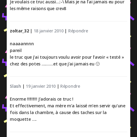
Je voulais ce truc aussi…:-\ Mais je na l’ai jamais eu pour
les même raisons que crev8
zoltar_32
|
18 janvier 2010
|
Répondre
naaaannnn
pareil
le truc que j’ai toujours voulu avoir pour l’avoir « testé »
chez des potes ……….et que j’ai jamais eu 🙁
Slash
|
19 janvier 2010
|
Répondre
Enorme !!!!!!!!! J’adorais ce truc !
Et effectivement, ma mère m’a laissé m’en servir qu’une
fois dans la chambre, à cause des taches sur la
moquette ….