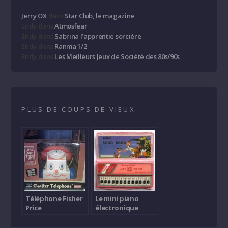
Jerry OX
dans
Star Club, le magazine
Endy
dans
Atmosfear
Endy
dans
Sabrina l’apprentie sorcière
Endy
dans
Ranma 1/2
Endy
dans
Les Meilleurs Jeux de Société des 80s/90s
PLUS DE COUPS DE VIEUX :
Téléphone Fisher
Le mini piano
Price
électronique
(Electron Echo)