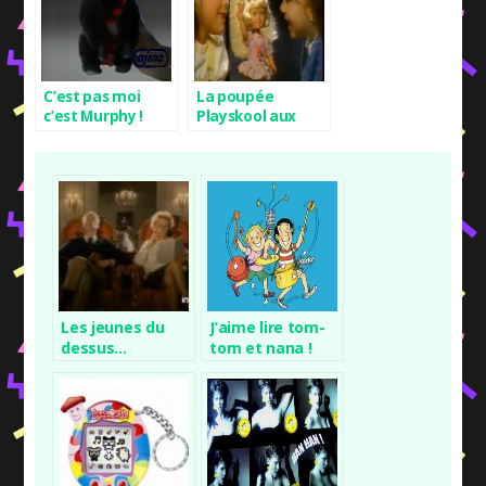
C’est pas moi
La poupée
c’est Murphy !
Playskool aux
cheveux qui
poussent
Les jeunes du
J’aime lire tom-
dessus…
tom et nana !