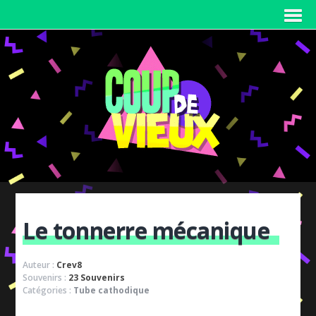
Le tonnerre mécanique
Auteur :
Crev8
Souvenirs :
23 Souvenirs
Catégories :
Tube cathodique