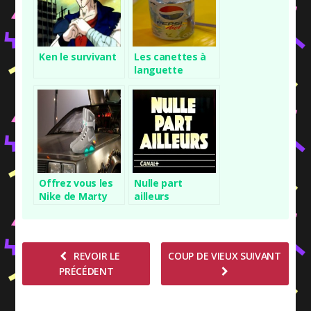
Ken le survivant
Les canettes à
languette
Offrez vous les
Nulle part
Nike de Marty
ailleurs
McFly (Retour
vers le futur)
REVOIR LE
COUP DE VIEUX SUIVANT
PRÉCÉDENT