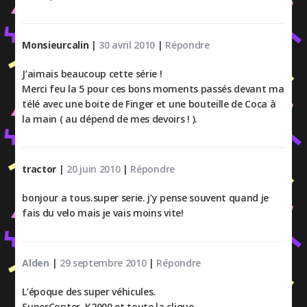
Monsieurcalin
|
30 avril 2010
|
Répondre
J’aimais beaucoup cette série !
Merci feu la 5 pour ces bons moments passés devant ma
télé avec une boite de Finger et une bouteille de Coca à
la main ( au dépend de mes devoirs ! ).
tractor
|
20 juin 2010
|
Répondre
bonjour a tous.super serie. j’y pense souvent quand je
fais du velo mais je vais moins vite!
Alden
|
29 septembre 2010
|
Répondre
L’époque des super véhicules.
SuperCopter, K2000 et toute la clique…