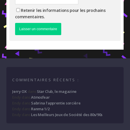
Retenir les informations pour les prochains
commentaires.
COMMENTAIRES RÉCENTS :
Jerry OX
dans
Star Club, le magazine
Endy
dans
Atmosfear
Endy
dans
Sabrina l’apprentie sorcière
Endy
dans
Ranma 1/2
Endy
dans
Les Meilleurs Jeux de Société des 80s/90s