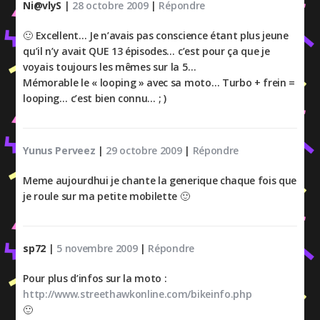
Ni@vlyS
|
28 octobre 2009
|
Répondre
🙂 Excellent… Je n’avais pas conscience étant plus jeune
qu’il n’y avait QUE 13 épisodes… c’est pour ça que je
voyais toujours les mêmes sur la 5…
Mémorable le « looping » avec sa moto… Turbo + frein =
looping… c’est bien connu… ; )
Yunus Perveez
|
29 octobre 2009
|
Répondre
Meme aujourdhui je chante la generique chaque fois que
je roule sur ma petite mobilette 🙂
sp72
|
5 novembre 2009
|
Répondre
Pour plus d’infos sur la moto :
http://www.streethawkonline.com/bikeinfo.php
🙂