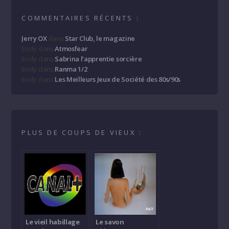
COMMENTAIRES RÉCENTS :
Jerry OX
dans
Star Club, le magazine
Endy
dans
Atmosfear
Endy
dans
Sabrina l’apprentie sorcière
Endy
dans
Ranma 1/2
Endy
dans
Les Meilleurs Jeux de Société des 80s/90s
PLUS DE COUPS DE VIEUX :
Le vieil habillage
Le savon