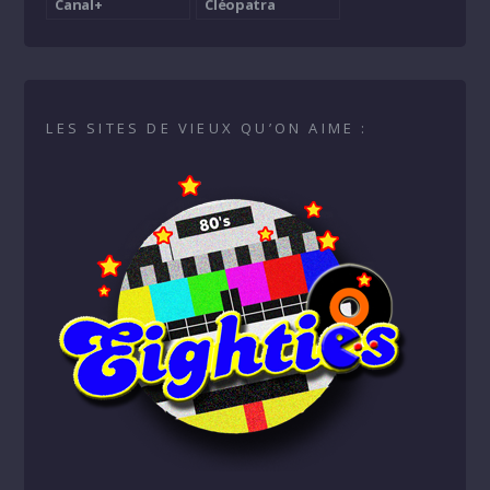
Canal+
Cléopatra
LES SITES DE VIEUX QU’ON AIME :