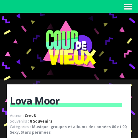
Lova Moor
Auteur :
Crev8
Souvenirs :
8 Souvenirs
Catégories :
Musique, groupes et albums des années 80 et 90
,
Sexy
,
Stars périmées