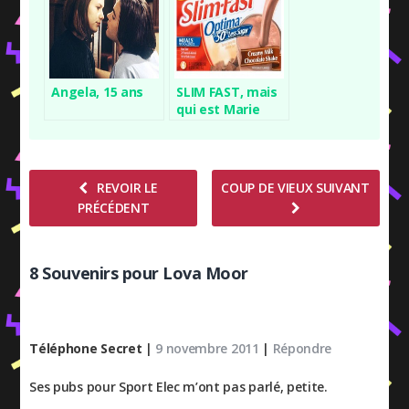
Angela, 15 ans
SLIM FAST, mais
qui est Marie
Christine
Barrault ?
REVOIR LE
COUP DE VIEUX SUIVANT
PRÉCÉDENT
8 Souvenirs pour Lova Moor
Téléphone Secret
|
9 novembre 2011
|
Répondre
Ses pubs pour Sport Elec m’ont pas parlé, petite.