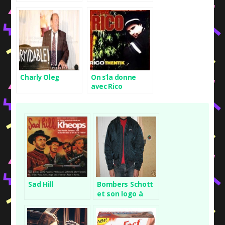
Charly Oleg
On s’la donne
avec Rico
Sad Hill
Bombers Schott
et son logo à
scratch