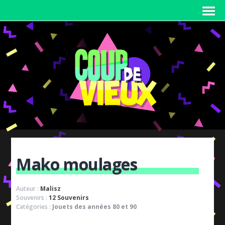
Mako moulages
Auteur :
Malisz
Souvenirs :
12 Souvenirs
Catégories :
Jouets des années 80 et 90