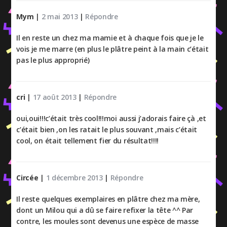
Mym
|
2 mai 2013
|
Répondre
Il en reste un chez ma mamie et à chaque fois que je le
vois je me marre (en plus le plâtre peint à la main c’était
pas le plus approprié)
cri
|
17 août 2013
|
Répondre
oui,oui!!!c’était très cool!!!moi aussi j’adorais faire çà ,et
c’était bien ,on les ratait le plus souvant ,mais c’était
cool, on était tellement fier du résultat!!!!
Circée
|
1 décembre 2013
|
Répondre
Il reste quelques exemplaires en plâtre chez ma mère,
dont un Milou qui a dû se faire refixer la tête ^^ Par
contre, les moules sont devenus une espèce de masse