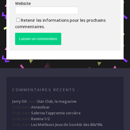
Website
Retenir les informations pour les prochains
commentaires.
COMMENTAIRES RÉCENTS :
Jerry OX
dans
Star Club, le magazine
Endy
dans
Atmosfear
Endy
dans
Sabrina l’apprentie sorcière
Endy
dans
Ranma 1/2
Endy
dans
Les Meilleurs Jeux de Société des 80s/90s