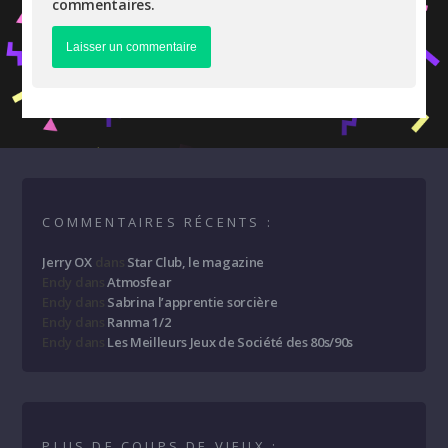
commentaires.
COMMENTAIRES RÉCENTS :
Jerry OX
dans
Star Club, le magazine
Endy
dans
Atmosfear
Endy
dans
Sabrina l’apprentie sorcière
Endy
dans
Ranma 1/2
Endy
dans
Les Meilleurs Jeux de Société des 80s/90s
PLUS DE COUPS DE VIEUX :