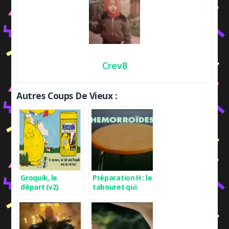
Crev8
Autres Coups De Vieux :
Groquik, le
Préparation H : le
départ (v2)
tabouret qui
disait “aie”