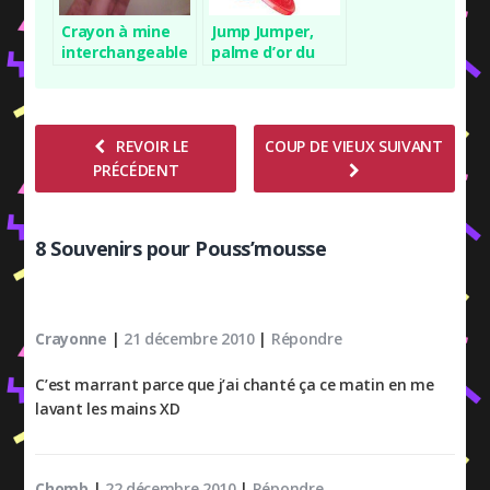
Crayon à mine
Jump Jumper,
interchangeable
palme d’or du
jouet casse-
gueule
REVOIR LE
COUP DE VIEUX SUIVANT
PRÉCÉDENT
8 Souvenirs pour Pouss’mousse
Crayonne
|
21 décembre 2010
|
Répondre
C’est marrant parce que j’ai chanté ça ce matin en me
lavant les mains XD
Chomb
|
22 décembre 2010
|
Répondre