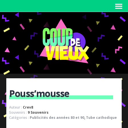
Pouss’mousse
Auteur :
Crev8
Souvenirs :
9 Souvenirs
Catégories :
Publicités des années 80 et 90
,
Tube cathodique