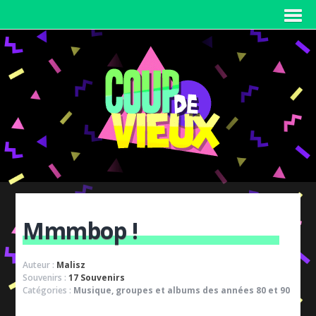
Mmmbop !
Auteur :
Malisz
Souvenirs :
17 Souvenirs
Catégories :
Musique, groupes et albums des années 80 et 90