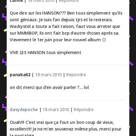
carine
|
18 mars 2010
|
Répondre
Que dire sur les HANSON??? Ben tous simplement qu’ils
sont géniaux. Je suis fan depuis tjrs et le resterais.
Wackystel a toute a fait raison, faut vous arreter que
sur MMMBOP, ils ont fait bcp d’autre choses aprés sa.
Vievement le 1er juin pour leur nouvel album 🙂
VIVE LES HANSON tous simplement
panaka62
|
18 mars 2010
|
Répondre
on dit merci qui d’en avoir parler ?… lol
davydepoche
|
18 mars 2010
|
Répondre
Ouah!!! C’est vrai que ça fout un bon coup de vieux,
excellent!!! Je ne m’en souvenez même plus, merci pour
la nostalgie.