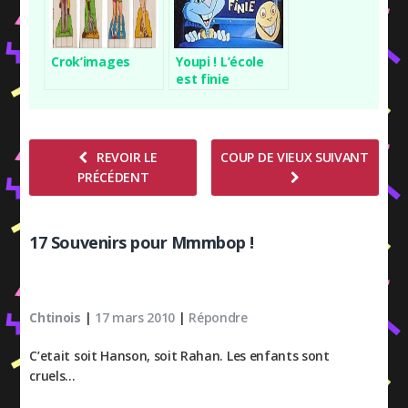
Crok’images
Youpi ! L’école
est finie
REVOIR LE
COUP DE VIEUX SUIVANT
PRÉCÉDENT
17 Souvenirs pour Mmmbop !
Chtinois
|
17 mars 2010
|
Répondre
C’etait soit Hanson, soit Rahan. Les enfants sont
cruels…