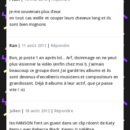
je me souvenais plus d’eux
en tout cas vieillir et couper leurs cheveux long et ils
sont bien mignons
Ran
|
11 août 2011
|
Répondre
Bon, je poste 1 an après lol… Arf, dommage on ne peut
plus visionner la vidéo (enfin chez moi !). J’aimais
beaucoup ce groupe dont j’ai gardé les albums et ils
sont devenus d’excellents musiciens et compositeurs en
grandissant. Déjà 8 albums à leur actif, que ça passe
vite ! :o)
Julien
|
18 août 2012
|
Répondre
les HANSON font un guest dans un clip récent de Katy
Perry ! avec Rebecca Black, Kenny G (célèbre