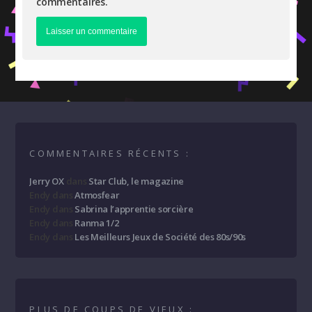
commentaires.
COMMENTAIRES RÉCENTS :
Jerry OX
dans
Star Club, le magazine
Endy
dans
Atmosfear
Endy
dans
Sabrina l’apprentie sorcière
Endy
dans
Ranma 1/2
Endy
dans
Les Meilleurs Jeux de Société des 80s/90s
PLUS DE COUPS DE VIEUX :