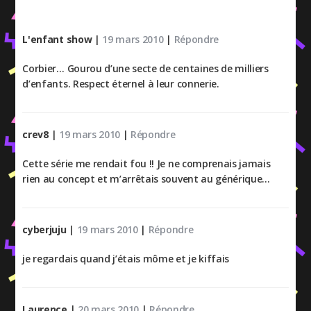
L'enfant show
|
19 mars 2010
|
Répondre
Corbier… Gourou d’une secte de centaines de milliers
d’enfants. Respect éternel à leur connerie.
crev8
|
19 mars 2010
|
Répondre
Cette série me rendait fou !! Je ne comprenais jamais
rien au concept et m’arrêtais souvent au générique…
cyberjuju
|
19 mars 2010
|
Répondre
je regardais quand j’étais môme et je kiffais
Laurence
|
20 mars 2010
|
Répondre