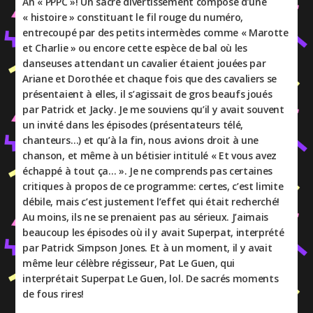
Ah « PPPC »! Un sacré divertissement composé d’une
« histoire » constituant le fil rouge du numéro,
entrecoupé par des petits intermèdes comme « Marotte
et Charlie » ou encore cette espèce de bal où les
danseuses attendant un cavalier étaient jouées par
Ariane et Dorothée et chaque fois que des cavaliers se
présentaient à elles, il s’agissait de gros beaufs joués
par Patrick et Jacky. Je me souviens qu’il y avait souvent
un invité dans les épisodes (présentateurs télé,
chanteurs…) et qu’à la fin, nous avions droit à une
chanson, et même à un bétisier intitulé « Et vous avez
échappé à tout ça… ». Je ne comprends pas certaines
critiques à propos de ce programme: certes, c’est limite
débile, mais c’est justement l’effet qui était recherché!
Au moins, ils ne se prenaient pas au sérieux. J’aimais
beaucoup les épisodes où il y avait Superpat, interprété
par Patrick Simpson Jones. Et à un moment, il y avait
même leur célèbre régisseur, Pat Le Guen, qui
interprétait Superpat Le Guen, lol. De sacrés moments
de fous rires!