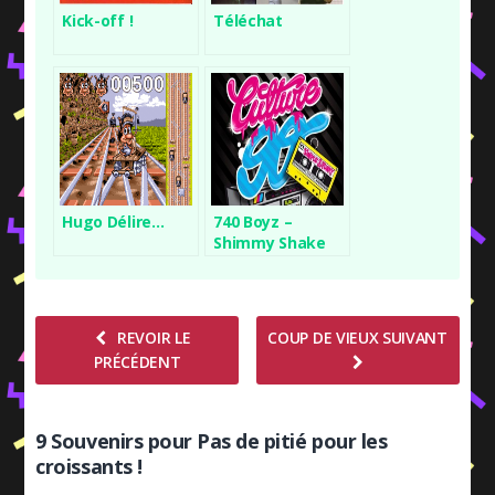
Kick-off !
Téléchat
Hugo Délire…
740 Boyz –
Shimmy Shake
REVOIR LE
COUP DE VIEUX SUIVANT
PRÉCÉDENT
9 Souvenirs pour Pas de pitié pour les
croissants !