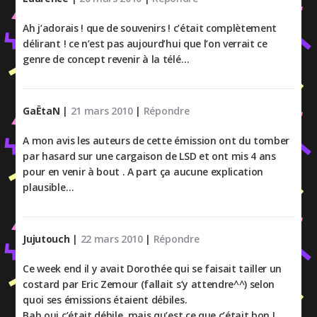
Ah j’adorais ! que de souvenirs ! c’était complètement
délirant ! ce n’est pas aujourd’hui que l’on verrait ce
genre de concept revenir à la télé…
GaËtaN
|
21 mars 2010
|
Répondre
A mon avis les auteurs de cette émission ont du tomber
par hasard sur une cargaison de LSD et ont mis 4 ans
pour en venir à bout . A part ça aucune explication
plausible…
Jujutouch
|
22 mars 2010
|
Répondre
Ce week end il y avait Dorothée qui se faisait tailler un
costard par Eric Zemour (fallait s’y attendre^^) selon
quoi ses émissions étaient débiles.
Bah oui c’était débile, mais qu’est ce que c’était bon !