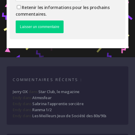
Retenir les informations pour les prochains
commentaires.
COMMENTAIRES RÉCENTS :
Jerry OX
dans
Star Club, le magazine
Endy
dans
Atmosfear
Endy
dans
Sabrina l’apprentie sorcière
Endy
dans
Ranma 1/2
Endy
dans
Les Meilleurs Jeux de Société des 80s/90s