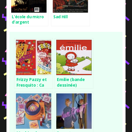
L’école du micro
Sad Hill
d’argent
Frizzy Pazzy et
Emilie (bande
Fresquito : Ca
dessinée)
claque sur la
langue !