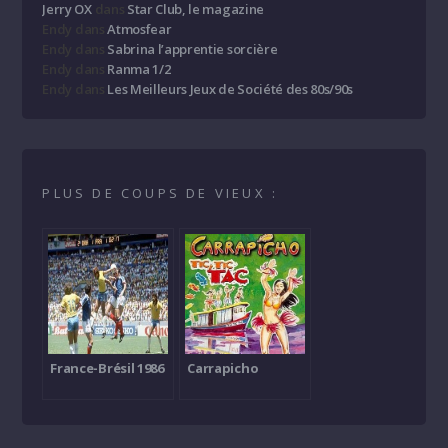
Jerry OX
dans
Star Club, le magazine
Endy
dans
Atmosfear
Endy
dans
Sabrina l’apprentie sorcière
Endy
dans
Ranma 1/2
Endy
dans
Les Meilleurs Jeux de Société des 80s/90s
PLUS DE COUPS DE VIEUX :
France-Brésil 1986
Carrapicho