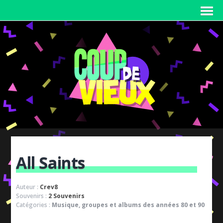
All Saints
Auteur :
Crev8
Souvenirs :
2 Souvenirs
Catégories :
Musique, groupes et albums des années 80 et 90