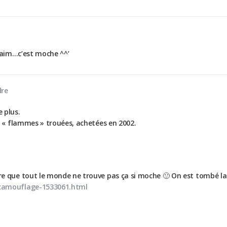
 daim…c’est moche ^^’
re
e plus.
« flammes » trouées, achetées en 2002.
ire que tout le monde ne trouve pas ça si moche 🙂 On est tombé la
-camouflage-1533061.html