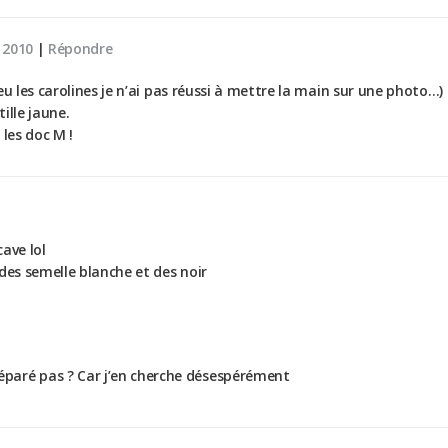
 2010
|
Répondre
eu les carolines je n’ai pas réussi à mettre la main sur une photo…)
ille jaune.
 les doc M !
cave lol
des semelle blanche et des noir
éparé pas ? Car j’en cherche désespérément