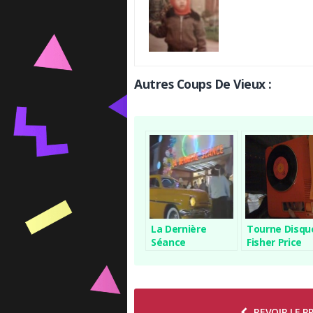
Autres Coups De Vieux :
La Dernière
Tourne Disqu
Séance
Fisher Price
REVOIR LE 