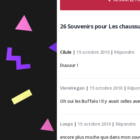
26 Souvenirs pour Les chaussu
Cilule
|
15 octobre 2010
|
Répondre
Duuuur !
VivreVegan
|
15 octobre 2010
|
Répon
Oh oui les Buffalo ! Il y avait celles a
Loops
|
15 octobre 2010
|
Répondre
encore plus moche que dans mon souve