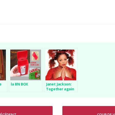
e
la BN BOX
Janet Jackson:
Together again
PRÉCÉDENT
COUP DE V