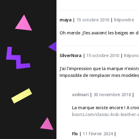
maya
|
15 octobre 2010
|
Répondre
Oh merde .j’les avaient les beiges en
SilverNora
|
15 octobre 2010
|
Répond
J’ai l’impression que la marque n’exist
Impossible de remplacer mes modèles 
ordinari
|
30 novembre 2018
|
La marque existe encore ! A cro
boots.com/classic-kick-leather
Flo
|
11 février 2024
|