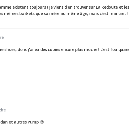
lamme existent toujours ! Je viens d’en trouver sur La Redoute et l
c les mêmes baskets que sa mère au même âge, mais c’est marrant !
re
shoes, donc j’ai eu des copies encore plus moche ! c’est fou quan
!
dre
ordan et autres Pump 🙂