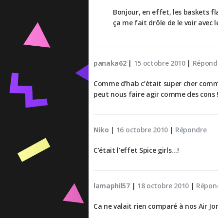
Bonjour, en effet, les baskets f
ça me fait drôle de le voir ave
panaka62
|
15 octobre 2010
|
Répond
Comme d’hab c’était super cher comme 
peut nous faire agir comme des cons 
Niko
|
16 octobre 2010
|
Répondre
C’était l’effet Spice girls…!
lamaphil57
|
18 octobre 2010
|
Répon
Ca ne valait rien comparé à nos Air J