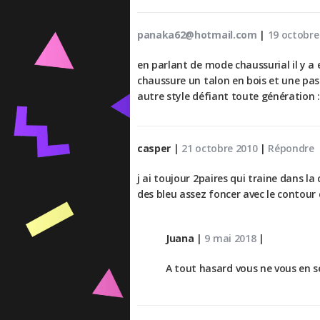
panaka62@hotmail.com
|
19 octobre
en parlant de mode chaussurial il y a 
chaussure un talon en bois et une past
autre style défiant toute génération :
casper
|
21 octobre 2010
|
Répondre
j ai toujour 2paires qui traine dans la 
des bleu assez foncer avec le contour 
Juana
|
9 mai 2018
|
A tout hasard vous ne vous en s