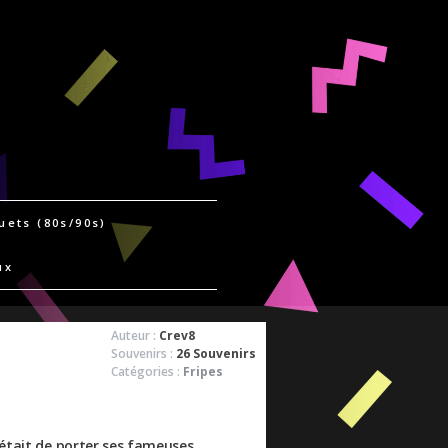
uets (80s/90s)
ux
Auteur :
Crev8
Souvenirs :
26 Souvenirs
Catégories :
Fripes
 était de porter ses fameuses