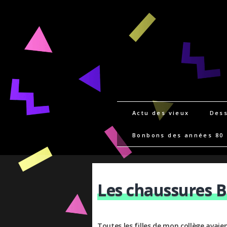
Actu des vieux
Dess
Bonbons des années 80
Les chaussures B
Toutes les filles de mon collège avai