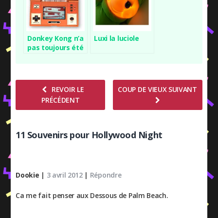
Donkey Kong n’a
Luxi la luciole
pas toujours été
en HD…
REVOIR LE
COUP DE VIEUX SUIVANT
PRÉCÉDENT
11 Souvenirs pour Hollywood Night
Dookie
|
3 avril 2012
|
Répondre
Ca me fait penser aux Dessous de Palm Beach.