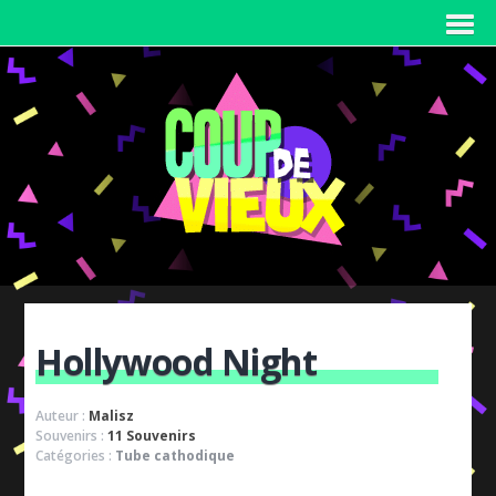
Hollywood Night
Auteur :
Malisz
Souvenirs :
11 Souvenirs
Catégories :
Tube cathodique