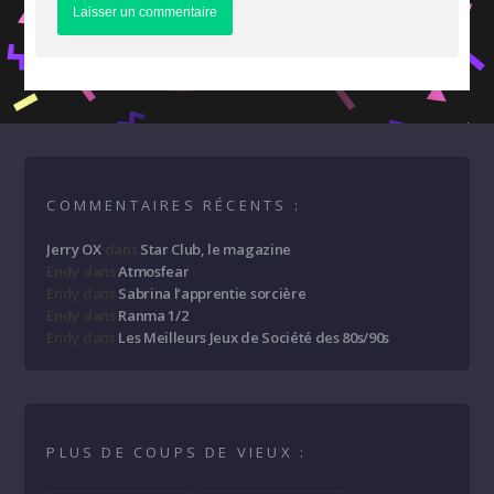
COMMENTAIRES RÉCENTS :
Jerry OX
dans
Star Club, le magazine
Endy
dans
Atmosfear
Endy
dans
Sabrina l’apprentie sorcière
Endy
dans
Ranma 1/2
Endy
dans
Les Meilleurs Jeux de Société des 80s/90s
PLUS DE COUPS DE VIEUX :