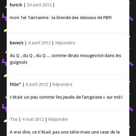
hutch
|
24 avril 2012
|
mon 1er fantasme : la blonde des dessous de PB!!!
benoit
|
6 avril 2012
|
Répondre
du Q , du Q , du Q…. comme dirais mougeotte dans les
guignols
FlOo°
|
8 avril 2012
|
Répondre
c’était un peu comme ‘les jeudis de l’angoisse » sur m6 !
Tto
|
4 mai 2012
|
Répondre
A vrai dire, ce n’était pas une série mais une case de la