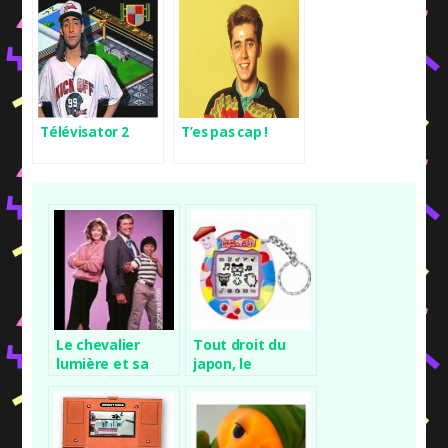
Télévisator 2
T’es pas cap !
Le chevalier
Tout droit du
lumière et sa
japon, le
coupe au bol
tamagochi !